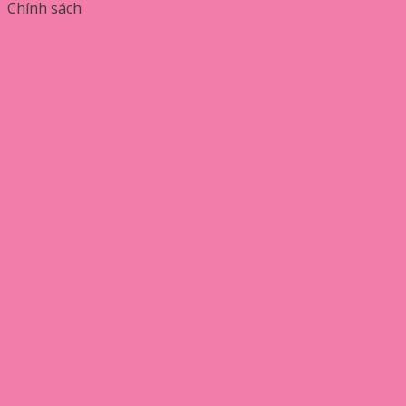
Chính sách
Chính sách bảo mật
Chính sách bản quyền
Quy định sử dụng
Liên hệ
hatika.vn
Bánh Xèo Bà Dưỡng