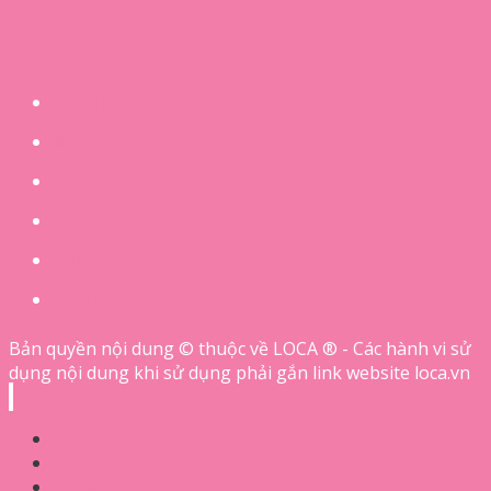
Loca Travel
Ẩm thực
Du lịch
Đánh giá
Hướng dẫn
Phân tích
Bản quyền nội dung © thuộc về LOCA ® - Các hành vi sử
dụng nội dung khi sử dụng phải gắn link website loca.vn
Loca Travel
Ẩm thực
Du lịch