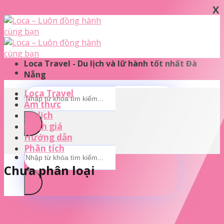
X
Skip to content
Loca Travel - Du lịch và lữ hành tốt nhất Đà
Nẵng
Loca Travel
Ẩm thực
Du lịch
Đánh giá
Hướng dẫn
Phân tích
Chưa phân loại