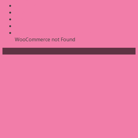
Đánh giá
Hướng dẫn
Phân tích
Assign a menu in Theme Options > Menus
WooCommerce not Found