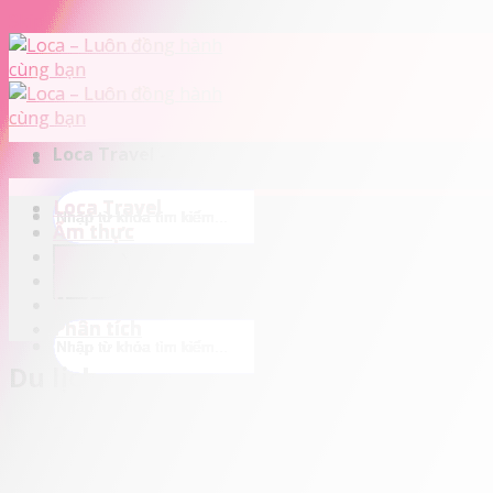
Skip to content
Loca Travel - Du lịch và lữ hành tốt nhất Đà Nẵng
Loca Travel
Ẩm thực
Du lịch
Đánh giá
Hướng dẫn
Phân tích
Du lịch