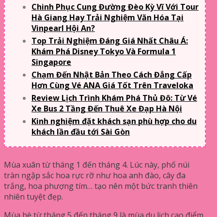
Chinh Phục Cung Đường Đèo Kỳ Vĩ Với Tour
Hà Giang Hay Trải Nghiệm Văn Hóa Tại
Vinpearl Hội An?
Top Trải Nghiệm Đáng Giá Nhất Châu Á:
Khám Phá Disney Tokyo Và Formula 1
Singapore
Chạm Đến Nhật Bản Theo Cách Đẳng Cấp
Hơn Cùng Vé ANA Giá Tốt Trên Traveloka
Review Lịch Trình Khám Phá Thủ Đô: Từ Vé
Xe Bus 2 Tầng Đến Thuê Xe Đạp Hà Nội
Kinh nghiệm đặt khách sạn phù hợp cho du
khách lần đầu tới Sài Gòn
Mùa xuân từ tháng 1 đến tháng 4. Lúc này, phố núi
tràn ngập sắc hoa rực rỡ như hoa anh đào, cây đa
trắng, hoa phượng tím… tạo nên một bức tranh thiên
nhiên tuyệt đẹp.
Mùa hè từ tháng 5 đến tháng 9 là mùa du lịch cao điểm