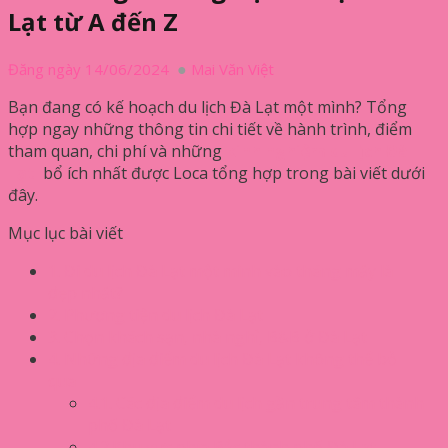
Lạt từ A đến Z
Đăng ngày 14/06/2024
Mai Văn Việt
Bạn đang có kế hoạch du lịch Đà Lạt một mình? Tổng
hợp ngay những thông tin chi tiết về hành trình, điểm
tham quan, chi phí và những
kinh nghiệm du lịch Đà
Lạt
bổ ích nhất được Loca tổng hợp trong bài viết dưới
đây.
Mục lục bài viết
1. Đi du lịch Đà Lạt một mình vào tháng mấy là
đẹp nhất?
2. Phương tiện du lịch Đà Lạt
3. Chọn khách sạn, nhà nghỉ, B&B ở Đà Lạt
4. Những địa điểm du lịch Đà Lạt không thể bỏ
qua
4.1. Các địa điểm du lịch gần trung tâm thành
phố Đà Lạt
4.2.Khu vực phía Bắc thành phố Đà Lạt