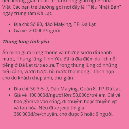
đến không gian hoài cổ của không gian nghệ thuật
Việt. Các bạn trẻ thường gọi nơi đây là “Tiểu Nhật Bản”
ngay trung tâm Đà Lạt.
Địa chỉ: Số 80, đảo Maiying, TP. Đà Lạt.
Giá vé: 20.000đ/người.
Thung lũng tình yêu
Ẩn mình giữa rừng thông và những sườn đồi xanh
mướt, Thung lũng Tình Yêu đã là địa điểm du lịch nổi
tiếng ở Đà Lạt từ xa xưa. Trong thung lũng có những
tiểu cảnh, vườn tược, hồ nước thơ mộng… thích hợp
cho du khách chụp ảnh, thư giãn.
Địa chỉ: Số 3-5-7, Đảo Maiying, Quận 8, TP. Đà Lạt.
Giá vé: 100.000đ/người lớn; 50.000đ/trẻ em. Giá vé
bao gồm vé vào cổng, đi thuyền hoặc thuyền vịt
và tàu hỏa. Nếu đi xe jeep thì giá
360.000đ/xe/chuyến, chở được 5 hoặc 6 người.