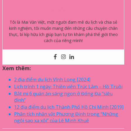
Mai Văn Việt
Tôi là Mai Văn Việt, một người đam mê du lịch và chia sẻ
kinh nghiệm, tôi muốn mang đến những câu chuyện chân
thực, bí kíp hữu ích giúp bạn tự tin khám phá thế giới theo
cách của riêng mình!
Xem thêm:
2 địa điểm du lịch Vĩnh Long [2024]
Lịch trình 1 ngày: Thiền viện Trúc Lâm – Hồ Truồi
Bật mí 6 quán ăn sáng ngon ở Đống Đa “siêu
đỉnh”
12 địa điểm du lịch Thành Phố Hồ Chí Minh [2019]
Phân tích nhân vật Phương Định trong “Những
ngôi sao xa xôi” của Lê Minh Khuê