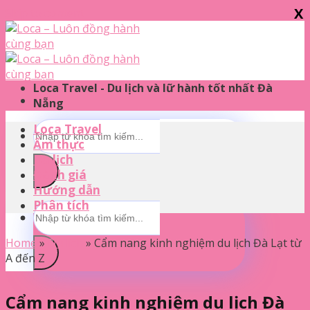
X
Skip to content
Loca Travel - Du lịch và lữ hành tốt nhất Đà
Nẵng
Loca Travel
Ẩm thực
Du lịch
Đánh giá
Hướng dẫn
Phân tích
Home
»
Du lịch
»
Cẩm nang kinh nghiệm du lịch Đà Lạt từ
A đến Z
Cẩm nang kinh nghiệm du lịch Đà