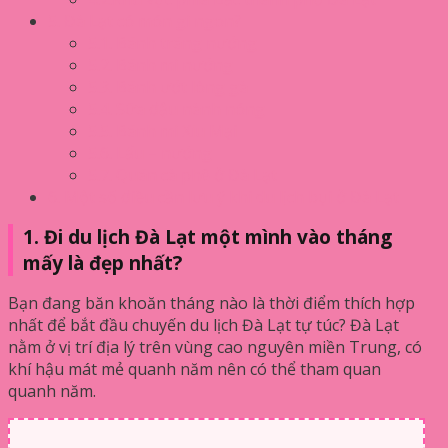
5. Đà Lạt có món gì ngon?
5.1. Bánh tráng nướng
5.2. Bánh mì nướng
5.3. Bánh ướt lòng gà
5.4. Sữa đậu nành nóng
5.5. Bánh mì Xíu Mại
5.6. Lẩu – nướng
5.7. Quán cà phê ở Đà Lạt
6. Một số điều cần lưu ý khi du lịch bụi ở Đà Lạt
1. Đi du lịch Đà Lạt một mình vào tháng
mấy là đẹp nhất?
Bạn đang băn khoăn tháng nào là thời điểm thích hợp
nhất để bắt đầu chuyến du lịch Đà Lạt tự túc? Đà Lạt
nằm ở vị trí địa lý trên vùng cao nguyên miền Trung, có
khí hậu mát mẻ quanh năm nên có thể tham quan
quanh năm.