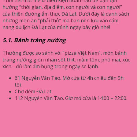
Thời tiết mát mẻ là điều kiện hoàn hảo để bạn tận
hưởng “thời gian, địa điểm, con người và con người”
của thiên đường ẩm thực Đà Lạt. Dưới đây là danh sách
những món ăn “phải thử” mà bạn nên lưu vào cẩm
nang du lịch Đà Lạt của mình ngay bây giờ nhé!
5.1. Bánh tráng nướng
Thường được so sánh với “pizza Việt Nam”, món bánh
tráng nướng giòn nhân sốt thịt, mắm tôm, phô mai, xúc
xích… đủ làm ấm bụng trong ngày se lạnh.
61 Nguyễn Văn Tảo. Mở cửa từ 4h chiều đến 9h
tối.
Chợ đêm Đà Lạt.
112 Nguyễn Văn Tảo. Giờ mở cửa là 14:00 – 22:00.