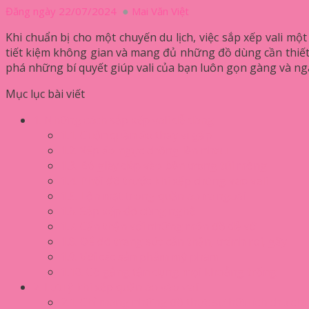
Đăng ngày 22/07/2024
Mai Văn Việt
Khi chuẩn bị cho một chuyến du lịch, việc sắp xếp vali mộ
tiết kiệm không gian và mang đủ những đồ dùng cần thiết,
phá những bí quyết giúp vali của bạn luôn gọn gàng và ng
Mục lục bài viết
1. Những cách sắp xếp vali dễ dàng
1.1. Cuộn quần áo thay vì gấp
1.2. Xếp áo ngực chồng lên nhau
1.3. Bỏ giày dép vào bên trong túi mỏng
1.4. Phối đồ trước khi xếp chúng vào vali
1.5. Lộn mặt trong quần áo ra ngoài
1.6. Sắp xếp đồ công nghệ
1.7. Cẩn thận với những món đồ dễ vỡ
1.8. Để đồ trang sức cẩn thận, tránh rơi, gãy
1.9. Với các sản phẩm mỹ phẩm
1.10. Cố gắng tận dụng mọi khoảng trống
2. Lưu ý khi xếp quần áo vào vali
2.1. Chỉ mang những đồ thực sự hữu ích cho chu