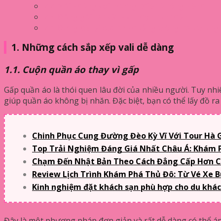
2.2. Nói không với những chiếc ô cồng kềnh
2.3. Đóng gói các vật sắc nhọn cẩn thận
2.4. Đừng để lại bắt cứ khoảng trống nào trong 
1. Những cách sắp xếp vali dễ dàng
1.1. Cuộn quần áo thay vì gấp
Gấp quần áo là thói quen lâu đời của nhiều người. Tuy nhi
giúp quần áo không bị nhăn. Đặc biệt, bạn có thể lấy đồ r
Chinh Phục Cung Đường Đèo Kỳ Vĩ Với Tour Hà G
Top Trải Nghiệm Đáng Giá Nhất Châu Á: Khám P
Chạm Đến Nhật Bản Theo Cách Đẳng Cấp Hơn C
Review Lịch Trình Khám Phá Thủ Đô: Từ Vé Xe 
Kinh nghiệm đặt khách sạn phù hợp cho du khách
Đây là một phương pháp đơn giản và rất dễ dàng có thể áp 