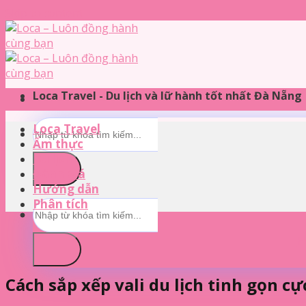
Skip to content
Loca Travel - Du lịch và lữ hành tốt nhất Đà Nẵng
Loca Travel
Ẩm thực
Du lịch
Đánh giá
Hướng dẫn
Phân tích
H
Cách sắp xếp vali du lịch tinh gọn c