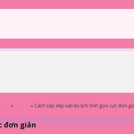
ome
»
Du lịch
»
Cách sắp xếp vali du lịch tinh gọn cực đơn gi
ực đơn giản