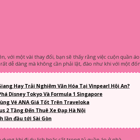
vali
ên, với một vài thay đổi, bạn sẽ thấy rằng việc cuộn quần á
a rất dễ dàng mà không cần phải lật, đào như khi với một đ
iang Hay Trải Nghiệm Văn Hóa Tại Vinpearl Hội An?
há Disney Tokyo Và Formula 1 Singapore
ùng Vé ANA Giá Tốt Trên Traveloka
Bus 2 Tầng Đến Thuê Xe Đạp Hà Nội
 lần đầu tới Sài Gòn
dụng khi đi du lịch hoặc cất trong tủ quần áo ở nhà.