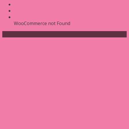
Phân tích
Assign a menu in Theme Options > Menus
WooCommerce not Found