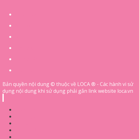
Loca Travel
Ẩm thực
Du lịch
Đánh giá
Hướng dẫn
Phân tích
Bản quyền nội dung © thuộc về LOCA ® - Các hành vi sử
dụng nội dung khi sử dụng phải gắn link website loca.vn
Loca Travel
Ẩm thực
Du lịch
Đánh giá
Hướng dẫn