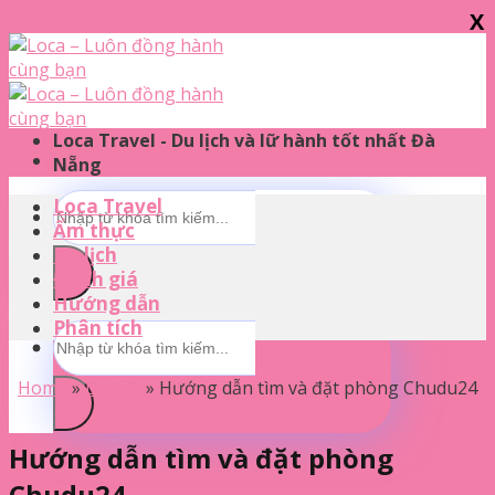
X
Skip to content
Loca Travel - Du lịch và lữ hành tốt nhất Đà
Nẵng
Loca Travel
Ẩm thực
Du lịch
Đánh giá
Hướng dẫn
Phân tích
Home
»
Du lịch
»
Hướng dẫn tìm và đặt phòng Chudu24
Hướng dẫn tìm và đặt phòng
Chudu24