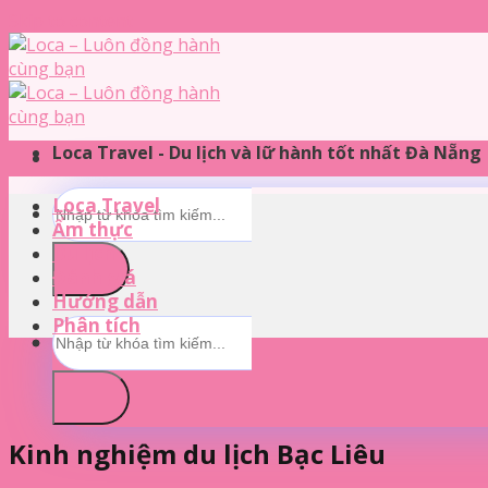
Skip to content
Loca Travel - Du lịch và lữ hành tốt nhất Đà Nẵng
Loca Travel
Ẩm thực
Du lịch
Đánh giá
Hướng dẫn
Phân tích
Kinh nghiệm du lịch Bạc Liêu