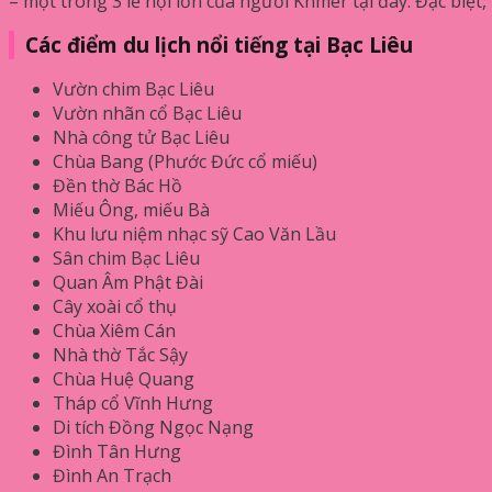
– một trong 3 lễ hội lớn của người Khmer tại đây. Đặc bi
Các điểm du lịch nổi tiếng tại Bạc Liêu
Vườn chim Bạc Liêu
Vườn nhãn cổ Bạc Liêu
Nhà công tử Bạc Liêu
Chùa Bang (Phước Đức cổ miếu)
Đền thờ Bác Hồ
Miếu Ông, miếu Bà
Khu lưu niệm nhạc sỹ Cao Văn Lầu
Sân chim Bạc Liêu
Quan Âm Phật Đài
Cây xoài cổ thụ
Chùa Xiêm Cán
Nhà thờ Tắc Sậy
Chùa Huệ Quang
Tháp cổ Vĩnh Hưng
Di tích Đồng Ngọc Nạng
Đình Tân Hưng
Đình An Trạch