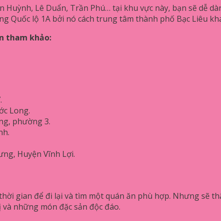
n Huỳnh, Lê Duẩn, Trần Phú… tại khu vực này, bạn sẽ dễ dà
 Quốc lộ 1A bởi nó cách trung tâm thành phố Bạc Liêu khá
ạn tham khảo:
.
ớc Long.
ọng, phường 3.
nh.
ưng, Huyện Vĩnh Lợi.
hời gian để đi lại và tìm một quán ăn phù hợp. Nhưng sẽ th
ị và những món đặc sản độc đáo.