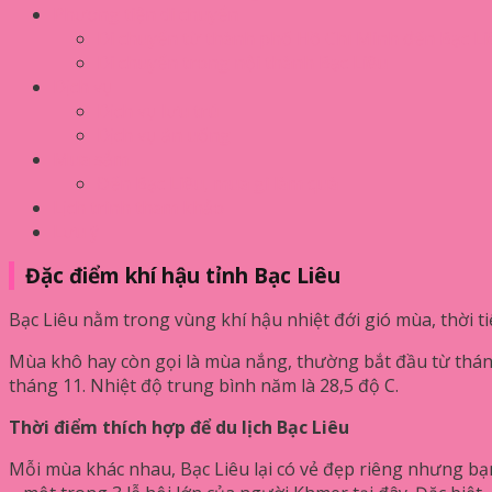
Phương tiện di chuyển
Di chuyển từ thành phố Hồ Chí Minh đến Bạc Li
Di chuyển trong nội thành Bạc Liêu
Dịch vụ
Dịch vụ lưu trú
Dịch vụ ăn uống
Mua sắm
Đến Bạc Liêu, mua gì làm quà
Lịch trình tham khảo
Lưu ý
Đặc điểm khí hậu tỉnh Bạc Liêu
Bạc Liêu nằm trong vùng khí hậu nhiệt đới gió mùa, thời t
Mùa khô hay còn gọi là mùa nắng, thường bắt đầu từ thán
tháng 11. Nhiệt độ trung bình năm là 28,5 độ C.
Thời điểm thích hợp để du lịch Bạc Liêu
Mỗi mùa khác nhau, Bạc Liêu lại có vẻ đẹp riêng nhưng bạ