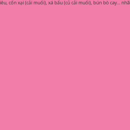
êu, cốn xại (cải muối), xá bấu (củ cải muối), bún bò cay… n