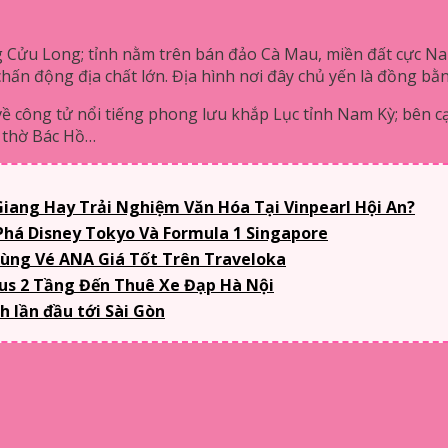
g Cửu Long; tỉnh nằm trên bán đảo Cà Mau, miền đất cực Na
chấn động địa chất lớn. Địa hình nơi đây chủ yến là đồng bằ
về công tử nổi tiếng phong lưu khắp Lục tỉnh Nam Kỳ; bên cạn
n thờ Bác Hồ…
iang Hay Trải Nghiệm Văn Hóa Tại Vinpearl Hội An?
há Disney Tokyo Và Formula 1 Singapore
ùng Vé ANA Giá Tốt Trên Traveloka
Bus 2 Tầng Đến Thuê Xe Đạp Hà Nội
 lần đầu tới Sài Gòn