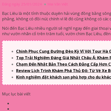
Đăng ngày 25/01/2024
Mai Văn Việt
Bạc Liêu là một tỉnh thuộc duyên hải vùng đồng bằng sôn
phẳng, không có đồi núi; chính vì lẽ đó cũng không có các 
Nói đến Bạc Liêu nhiều người sẽ nghĩ ngay đến giai thoại 
như vườn nhãn cổ trên trăm tuổi, vườn chim Bạc Liêu, đề
Chinh Phục Cung Đường Đèo Kỳ Vĩ Với Tour Hà G
Top Trải Nghiệm Đáng Giá Nhất Châu Á: Khám P
Chạm Đến Nhật Bản Theo Cách Đẳng Cấp Hơn C
Review Lịch Trình Khám Phá Thủ Đô: Từ Vé Xe 
Kinh nghiệm đặt khách sạn phù hợp cho du khách
Mục lục bài viết
Đặc điểm khí hậu tỉnh Bạc Liêu
Các điểm du lịch nổi tiếng tại Bạc Liêu