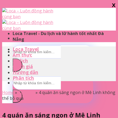
X
Skip to content
Loca Travel - Du lịch và lữ hành tốt nhất Đà
Nẵng
Loca Travel
Ẩm thực
Du lịch
Đánh giá
Hướng dẫn
Phân tích
Home
»
Ẩm thực
»
4 quán ăn sáng ngon ở Mê Linh không
thể bỏ qua
4 quán ăn sáng ngon ở Mê Linh