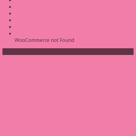
Đánh giá
Hướng dẫn
Phân tích
Assign a menu in Theme Options > Menus
WooCommerce not Found