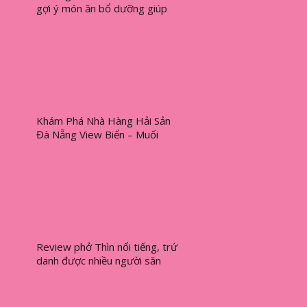
gợi ý món ăn bổ dưỡng giúp
con phát triển toàn diện
Khám Phá Nhà Hàng Hải Sản
Đà Nẵng View Biển – Muối
Biển Seafood Restaurant
Review phở Thìn nổi tiếng, trứ
danh được nhiều người săn
đón