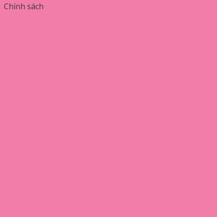
Chính sách
Chính sách bảo mật
Chính sách bản quyền
Quy định sử dụng
Liên hệ
hatika.vn
Bánh Xèo Bà Dưỡng