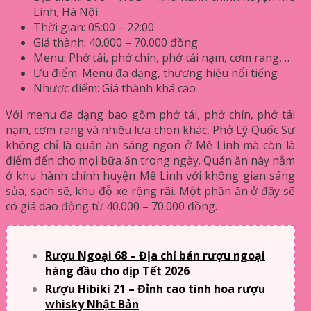
Linh, Hà Nội
Thời gian: 05:00 – 22:00
Giá thành: 40.000 – 70.000 đồng
Menu: Phở tái, phở chín, phở tái nạm, cơm rang,…
Ưu điểm: Menu đa dạng, thương hiệu nổi tiếng
Nhược điểm: Giá thành khá cao
Với menu đa dạng bao gồm phở tái, phở chín, phở tái
nạm, cơm rang và nhiều lựa chọn khác, Phở Lý Quốc Sư
không chỉ là quán ăn sáng ngon ở Mê Linh mà còn là
điểm đến cho mọi bữa ăn trong ngày. Quán ăn này nằm
ở khu hành chính huyện Mê Linh với không gian sáng
sủa, sạch sẽ, khu đỗ xe rộng rãi. Một phần ăn ở đây sẽ
có giá dao động từ 40.000 – 70.000 đồng.
Rượu Ngoại 68 – Địa chỉ bán rượu ngoại
hàng đầu cho dịp Tết 2026
Rượu Hibiki 21 – Đỉnh cao tinh hoa rượu
whisky Nhật Bản