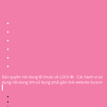
Loca Travel
Ẩm thực
Du lịch
Đánh giá
Hướng dẫn
Phân tích
Bản quyền nội dung © thuộc về LOCA ® - Các hành vi sử
dụng nội dung khi sử dụng phải gắn link website loca.vn
Loca Travel
Ẩm thực
Du lịch