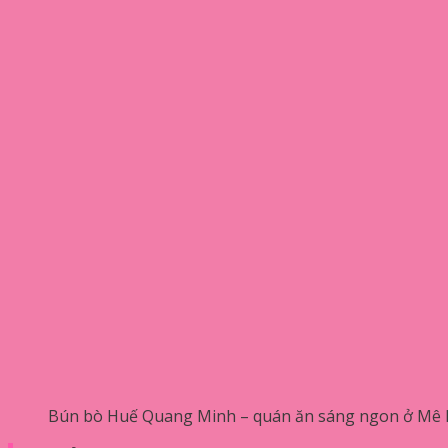
Bún bò Huế Quang Minh – quán ăn sáng ngon ở Mê Li