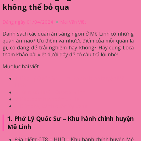
không thể bỏ qua
Đăng ngày 01/04/2024
Mai Văn Việt
Danh sách các quán ăn sáng ngon ở Mê Linh có những
quán ăn nào? Ưu điểm và nhược điểm của mỗi quán là
gì, có đáng để trải nghiệm hay không? Hãy cùng Loca
tham khảo bài viết dưới đây để có câu trả lời nhé!
Mục lục bài viết
1. Phở Lý Quốc Sư – Khu hành chính huyện Mê
Linh
2. Bún Bò Huế – Quang Minh
3. Phở, cơm bình dân Cô Hà
4. Bún chả, bánh cuốn Xạ Long
1. Phở Lý Quốc Sư – Khu hành chính huyện
Mê Linh
Địa điểm: CT8 – HUD – Khu hành chính huyện Mê