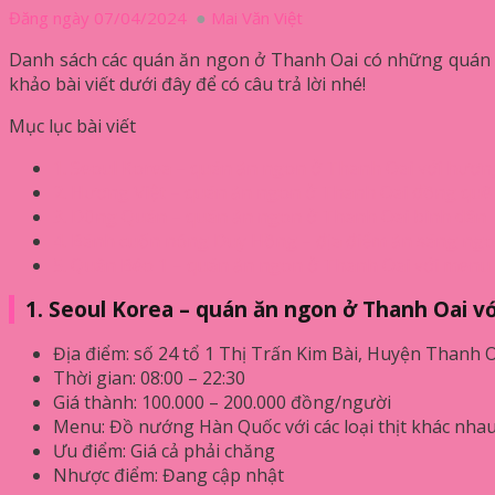
Đăng ngày 07/04/2024
Mai Văn Việt
Danh sách các quán ăn ngon ở Thanh Oai có những quán ă
khảo bài viết dưới đây để có câu trả lời nhé!
Mục lục bài viết
1. Seoul Korea – quán ăn ngon ở Thanh Oai với hươn
2. Hương Việt – quán ăn ngon ở Thanh Oai đồng quê
3. Dũng Quán – quán ăn ngon ở Thanh Oai bình dân
4. Bánh cuốn nóng Duy Hồng – địa điểm ăn sáng ng
5. Quân Béo 1 – quán ăn ngon ở Thanh Oai với menu
1. Seoul Korea – quán ăn ngon ở Thanh Oai v
Địa điểm: số 24 tổ 1 Thị Trấn Kim Bài, Huyện Thanh O
Thời gian: 08:00 – 22:30
Giá thành: 100.000 – 200.000 đồng/người
Menu: Đồ nướng Hàn Quốc với các loại thịt khác nhau
Ưu điểm: Giá cả phải chăng
Nhược điểm: Đang cập nhật