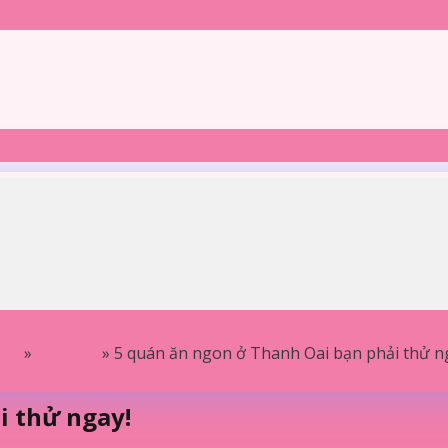
me
»
Ẩm thực
»
5 quán ăn ngon ở Thanh Oai bạn phải thử n
i thử ngay!