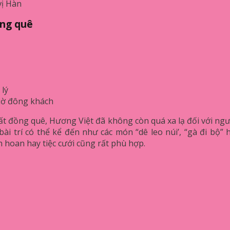
vị Hàn
ng quê
 lý
iờ đông khách
 đồng quê, Hương Việt đã không còn quá xa lạ đối với ngư
i trí có thể kể đến như các món “dê leo núi’, “gà đi bộ”
n hoan hay tiệc cưới cũng rất phù hợp.