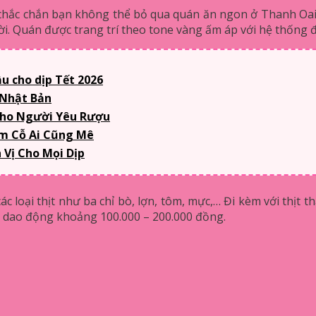
ắc chắn bạn không thể bỏ qua quán ăn ngon ở Thanh Oai này
ời. Quán được trang trí theo tone vàng ấm áp với hệ thống 
u cho dịp Tết 2026
 Nhật Bản
Cho Người Yêu Rượu
m Cỗ Ai Cũng Mê
Vị Cho Mọi Dịp
 loại thịt như ba chỉ bò, lợn, tôm, mực,… Đi kèm với thịt t
sẽ dao động khoảng 100.000 – 200.000 đồng.