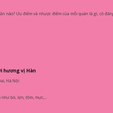
n nào? Ưu điểm và nhược điểm của mỗi quán là gì, có đán
g vị Hàn
on
 đa dạng
ới hương vị Hàn
ai, Hà Nội
 như bò, lợn, tôm, mực,…