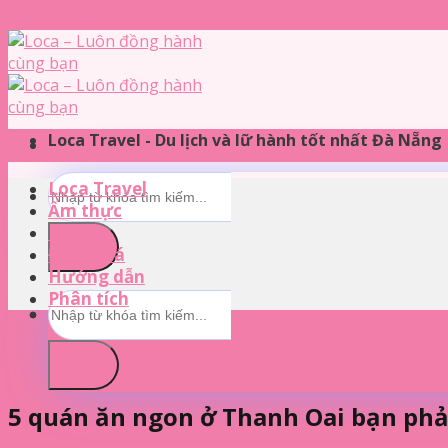
Skip to content
Loca Travel - Du lịch và lữ hành tốt nhất Đà Nẵng
Loca Travel
Ẩm thực
Du lịch
Đánh giá
Hướng dẫn
Phân tích
Ho
5 quán ăn ngon ở Thanh Oai bạn phả