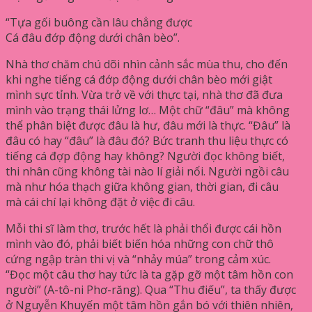
“Tựa gối buông cần lâu chẳng được
Cá đâu đớp động dưới chân bèo”.
Nhà thơ chăm chú dõi nhìn cảnh sắc mùa thu, cho đến
khi nghe tiếng cá đớp động dưới chân bèo mới giật
mình sực tỉnh. Vừa trở về với thực tại, nhà thơ đã đưa
mình vào trạng thái lửng lơ… Một chữ “đâu” mà không
thể phân biệt được đâu là hư, đâu mới là thực. “Đâu” là
đâu có hay “đâu” là đâu đó? Bức tranh thu liệu thực có
tiếng cá đợp động hay không? Người đọc không biết,
thi nhân cũng không tài nào lí giải nổi. Người ngồi câu
mà như hóa thạch giữa không gian, thời gian, đi câu
mà cái chí lại không đặt ở việc đi câu.
Mỗi thi sĩ làm thơ, trước hết là phải thổi được cái hồn
mình vào đó, phải biết biến hóa những con chữ thô
cứng ngập tràn thi vị và “nhảy múa” trong cảm xúc.
“Đọc một câu thơ hay tức là ta gặp gỡ một tâm hồn con
người” (A-tô-ni Phơ-răng). Qua “Thu điếu”, ta thấy được
ở Nguyễn Khuyến một tâm hồn gắn bó với thiên nhiên,