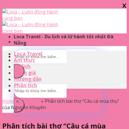
X
Skip to content
Loca Travel - Du lịch và lữ hành tốt nhất Đà
Nẵng
Loca Travel
Ẩm thực
Du lịch
Đánh giá
Hướng dẫn
Phân tích
Home
»
Phân tích
»
Phân tích bài thơ “Câu cá mùa thu”
của Nguyễn Khuyến
Phân tích bài thơ “Câu cá mùa