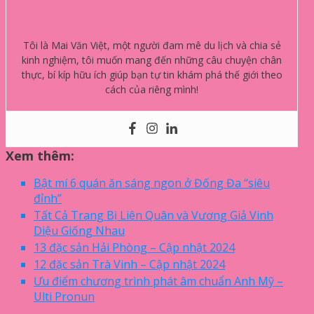
Mai Văn Việt
Tôi là Mai Văn Việt, một người đam mê du lịch và chia sẻ
kinh nghiệm, tôi muốn mang đến những câu chuyện chân
thực, bí kíp hữu ích giúp bạn tự tin khám phá thế giới theo
cách của riêng mình!
Xem thêm:
Bật mí 6 quán ăn sáng ngon ở Đống Đa “siêu
đỉnh”
Tất Cả Trang Bị Liên Quân và Vương Giả Vinh
Diệu Giống Nhau
13 đặc sản Hải Phòng – Cập nhật 2024
12 đặc sản Trà Vinh – Cập nhật 2024
Ưu điểm chương trình phát âm chuẩn Anh Mỹ –
Ulti Pronun