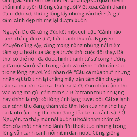
thẩm mĩ truyền thống của người Việt xưa. Cảnh thanh
đạm, đơn xơ, không lộng lẫy nhưng vẫn hết sức gợi
cảm; cảnh đẹp nhưng lại đượm buồn.
Nguyễn Du đã từng đúc kết một qui luật: “Cảnh nào
cảnh chẳng đeo sầu”, bức tranh thu của Nguyễn
Khuyến cũng vậy, cũng mang nặng những nỗi niềm
tâm sự u hoài của tác giả trước thời cuộc đổi thay. Bài
thơ, có thể nói, đã được hình thành từ sự cộng hưởng
giữa nỗi sầu ủ sẵn trong cảnh và niềm cô đơn ẩn sâu
trong lòng người. Với nhan đề: “Câu cá mùa thu” nhưng
nhân vật trữ tình lại chẳng mấy bận tâm đến chuyện
câu cá, mà nói “câu cá” thực ra là để đón nhận cảnh thu
vào lòng mà gửi gắm tâm sự. Bức tranh thu tĩnh lặng
hay chính là một cõi lòng tĩnh lặng tuyệt đối. Cái se lạnh
của cảnh thu đang thấm vào tâm hồn của nhà thơ hay
cái lạnh của lòng thi nhân đang tỏa lan ra cảnh vật? Ở
Nguyễn, ta thấy một nỗi buồn u hoài thăm thẳm cô
đơn của một nhà nho lánh đời thoát tục, nhưng trong
lòng vẫn canh cánh nỗi niềm dân nước. Cũng giống