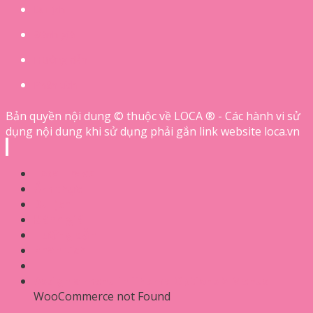
Du lịch
Đánh giá
Hướng dẫn
Phân tích
Bản quyền nội dung © thuộc về LOCA ® - Các hành vi sử
dụng nội dung khi sử dụng phải gắn link website loca.vn
Loca Travel
Ẩm thực
Du lịch
Đánh giá
Hướng dẫn
Phân tích
Assign a menu in Theme Options > Menus
WooCommerce not Found