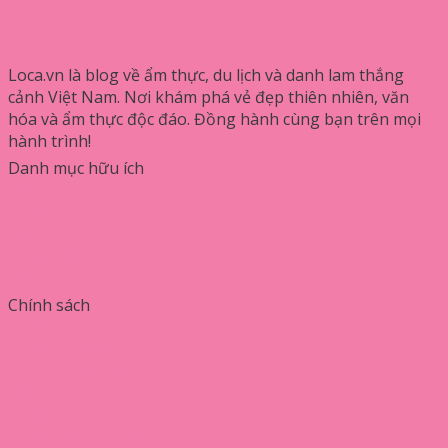
Loca.vn là blog về ẩm thực, du lịch và danh lam thắng
cảnh Việt Nam. Nơi khám phá vẻ đẹp thiên nhiên, văn
hóa và ẩm thực độc đáo. Đồng hành cùng bạn trên mọi
hành trình!
Danh mục hữu ích
Ẩm thực
Du lịch
Đánh giá
Hướng dẫn
Phân tích
Chính sách
Chính sách bảo mật
Chính sách bản quyền
Quy định sử dụng
Liên hệ
hatika.vn
Bánh Xèo Bà Dưỡng