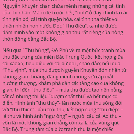
Nguyễn Khuyến chan chứa mênh mang những cái tình
của thi nhân. Mà có lẽ trước hết, “tình” ở đây chính là cái
tình gắn bó, cái tình quyện hòa, cái tình tha thiết với
thiên nhiên non nước. Đọc “Thu điếu”, ta như được
đắm mình vào một không gian thu rất riêng của nông
thôn đồng bằng Bắc Bộ.
Nếu qua “Thu hứng”, Đỗ Phủ vẽ ra một bức tranh mùa
thu đặc trưng của miền Bắc Trung Quốc, kết hợp giữa
cái xác xơ, tiêu điều với cái dữ dội , chao đảo; nếu qua
“Thu vịnh”, mùa thu được Nguyễn Khuyến đón nhận từ
không gian thoáng đãng mênh mông với cặp mắt
hướng thượng, khám phá dần các tầng cao của không
gian, thì đến “thu điếu” – mùa thu được tạo nên bằng
tất cả những thi liệu “đượm chất thu” và hết mực cổ
điển. Hình ảnh “thu thủy”- làn nước mùa thu sóng đôi
với “thu thiên”- bầu trời thu, kết hợp cùng “thu diệp” –
lá thu và hình ảnh “ngư ông” – người câu cá. Ao thu –
vốn là một không gian chẳng còn xa lạ của vùng quê
Bắc Bộ. Trung tâm của bức tranh thu là một chiếc