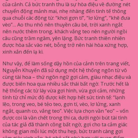
của cảnh. Cả bức tranh thu là sự hòa điệu về đường nét
chuyển động mảnh mai, nhẹ nhàng đến tinh tế thông
qua chuỗi các động từ: “khơi gợn tí”, “lơ lửng”, “khẽ đưa
vèo”… Ao thu nhỏ nên thuyền câu bé, trời xanh ngắt
nên nước thêm trong, khách vắng teo nên người ngồi
câu cũng trầm ngâm, yên lặng. Bức tranh thiên nhiên
được hòa sắc vào nét, bỗng trở nên hài hòa xứng hợp,
xinh xắn đến lạ kì.
Như vậy, để làm sống dậy hồn của cảnh trên trang viết,
Nguyễn Khuyến đã sử dụng một hệ thống ngôn từ vô
cùng tài hoa – thứ ngôn ngữ gợi cảm, giàu nhạc điệu và
được biến hoa qua nhiều sắc thái bất ngờ. Trước hết là
hệ thống các từ láy vừa gợi hình, vừa gợi cảm, những
tính từ chỉ mức độ được kết hợp hết sức tinh tế: “lạnh
lẽo, trong veo, bé tẻo teo, gợn tí, vèo, lơ lửng, xanh
ngắt, quanh co, vắng teo”. Việc lựa chọn vần “eo” – vốn
được coi là vần chết trong thi ca, dưới ngòi bút tài tình
của tác giả đã thành công bất ngờ, gợi cho ta cảm giác
không gian mỗi lúc một thu hẹp, bức tranh càng gợi
cảm giác xinh xắn, bé nhỏ rất phù hợp với quan điểm