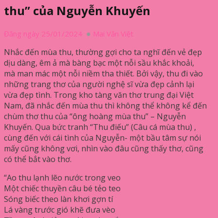
thu” của Nguyễn Khuyến
Đăng ngày 25/01/2024
Mai Văn Việt
Nhắc đến mùa thu, thường gợi cho ta nghĩ đến vẻ đẹp
dịu dàng, êm ả mà bàng bạc một nỗi sầu khắc khoải,
mà man mác một nỗi niềm tha thiết. Bởi vậy, thu đi vào
những trang thơ của người nghệ sĩ vừa đẹp cảnh lại
vừa đẹp tình. Trong kho tàng văn thơ trung đại Việt
Nam, đã nhắc đến mùa thu thì không thể không kể đến
chùm thơ thu của “ông hoàng mùa thu” – Nguyễn
Khuyến. Qua bức tranh “Thu điếu” (Câu cá mùa thu) ,
cùng đến với cái tình của Nguyễn- một bầu tâm sự nói
mấy cũng không vơi, nhìn vào đâu cũng thấy thơ, cũng
có thể bắt vào thơ.
“Ao thu lạnh lẽo nước trong veo
Một chiếc thuyền câu bé tẻo teo
Sóng biếc theo làn khơi gợn tí
Lá vàng trước gió khẽ đưa vèo