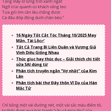
Tầng mây lơ lửng trời xanh ngắt
Ngõ trúc quanh co khách vắng teo
Tựa gối ôm cần lâu chẳng được
Cá đâu đớp động dưới chân bèo.”
16 Ngày Tốt Cắt Tóc Tháng 10/2025 May
Mắn, Tài Lộc✅
Tất Cả Trang Bị Liên Quân và Vương Giả
Vinh Diệu Giống Nhau
Thúc giục hay thúc dục – Giải thích chi tiết
sửa SAI dùng từ
Phân tích truyện ngắn “Vợ nhặt” của Kim
Lân
Phân tích bài thơ Đây thôn Vĩ Dạ của Hàn
Mặc Tử
Chỉ bằng một vài đường nét, một vài sắc màu điểm tô,
ta thấy được qua bức tranh “câu cá mùa thu” của