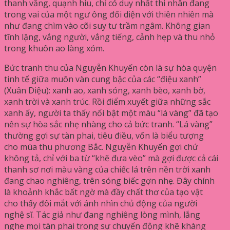
thanh vắng, quạnh hiu, chỉ có duy nhất thi nhân đang
trong vai của một ngư ông đối diện với thiên nhiên mà
như đang chìm vào cõi suy tư trầm ngâm. Không gian
tĩnh lặng, vắng người, vắng tiếng, cảnh hẹp và thu nhỏ
trong khuôn ao làng xóm.
Bức tranh thu của Nguyễn Khuyến còn là sự hòa quyện
tinh tế giữa muôn vàn cung bậc của các “điệu xanh”
(Xuân Diệu): xanh ao, xanh sóng, xanh bèo, xanh bờ,
xanh trời và xanh trúc. Rồi điểm xuyết giữa những sắc
xanh ấy, người ta thấy nổi bật một màu “lá vàng” đã tạo
nên sự hòa sắc nhẹ nhàng cho cả bức tranh. “Lá vàng”
thường gợi sự tàn phai, tiêu điều, vốn là biểu tượng
cho mùa thu phương Bắc. Nguyễn Khuyến gợi chứ
không tả, chỉ với ba từ “khẽ đưa vèo” mà gợi được cả cái
thanh sơ nơi màu vàng của chiếc lá trên nền trời xanh
đang chao nghiêng, trên sóng biếc gợn nhẹ. Đây chính
là khoảnh khắc bất ngờ mà đầy chất thơ của tạo vật
cho thấy đôi mắt với ánh nhìn chủ động của người
nghệ sĩ. Tác giả như đang nghiêng lòng mình, lắng
nghe mọi tàn phai trong sự chuyển động khẽ khàng