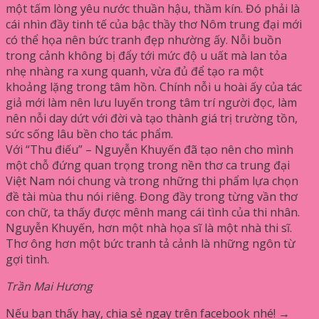
một tấm lòng yêu nước thuần hậu, thầm kín. Đó phải là
cái nhìn đầy tinh tế của bậc thầy thơ Nôm trung đại mới
có thể họa nên bức tranh đẹp nhường ấy. Nỗi buồn
trong cảnh không bị đẩy tới mức độ u uất mà lan tỏa
nhẹ nhàng ra xung quanh, vừa đủ để tạo ra một
khoảng lặng trong tâm hồn. Chính nỗi u hoài ấy của tác
giả mới làm nên lưu luyến trong tâm trí người đọc, làm
nên nỗi day dứt với đời và tạo thành giá trị trường tồn,
sức sống lâu bền cho tác phẩm.
Với “Thu điếu” – Nguyễn Khuyến đã tạo nên cho mình
một chỗ đứng quan trọng trong nền thơ ca trung đại
Việt Nam nói chung và trong những thi phẩm lựa chọn
đề tài mùa thu nói riêng. Đong đầy trong từng vần thơ
con chữ, ta thấy được mênh mang cái tình của thi nhân.
Nguyễn Khuyến, hơn một nhà họa sĩ là một nhà thi sĩ.
Thơ ông hơn một bức tranh tả cảnh là những ngôn từ
gợi tình.
Trần Mai Hương
Nếu bạn thấy hay, chia sẻ ngay trên facebook nhé! →