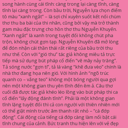
song hành cùng cái tĩnh: càng trong lại càng tĩnh, càng
tĩnh lại càng trong. Còn bầu trời, Nguyễn lựa chọn điểm
tô màu “xanh ngắt” – là sợi chỉ xuyên suốt kết nối chùm
thơ thu ba bài của thi nhân, cũng bởi vậy mà trở thành
gam màu đặc trưng cho hồn thơ thu Nguyễn Khuyến.
“Xanh ngắt” là xanh trong tuyệt đối không chút pha
trộn, không chút gợn tạp. Nguyễn Khuyến đã mở lòng
để đón nhận cái thần thái rất riêng của bầu trời thu
như thế. Còn với “gió thu” tác giả không miêu tả trực
tiếp mà sử dụng bút pháp cổ điển “vẽ mây nảy trăng”.
Tả sóng nước “gợn tí”, tả lá vàng “khẽ đưa vèo” chính là
nhà thơ đang họa nên gió. Với hình ảnh “ngõ trúc
quanh co – vắng teo” không một bóng người qua gợi
nên một không gian thu yên tĩnh đến êm ả. Câu thơ
cuối đã được tác giả khéo léo lồng vào bút pháp thi ca
cổ điển “lấy động đánh tĩnh”. Phải là một không gian
tĩnh lặng tuyệt đối thì cả con người với thiên nhiên mới
có thể giật mình trước âm thanh rất nhỏ – “cá đớp
động”. Cái động của tiếng cá đớp càng làm nổi bật cái
tĩnh chung của cảnh. Bức tranh thu hiện lên với vẻ đẹp