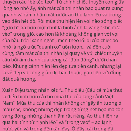
thuyền câu “bé tẻo teo”. Từ chính chiếc thuyền con giữa
lòng ao nhỏ ấy, ánh mắt của thi nhân bao quát ra xung
quanh và cảm nhận mặt nước ao thu lạnh lẽo và trong
veo đến hết độ. Rồi mùa thu hiện lên với nào sóng biếc
“gợn tí”, xa hơn một chút là hình ảnh lá vàng “khẽ đưa
vèo” trong gió, cao hơn là khoảng không gian vời vợi
của bầu trời “xanh ngắt”, men theo lối đi của chiếc ao
nhỏ là ngõ trúc “quanh co” uốn lượn… và đến cuối
cùng, tầm mắt của thi nhân lại quay về với chiếc thuyền
câu bởi âm thanh của tiếng cá “đớp động” dưới chân
bèo. Khung cảnh hiện lên đẹp tựa tiên cảnh, nhưng lại
là vẻ đẹp vô cùng giản dị thân thuộc, gắn liền với đồng
đất quê hương.
Xuân Diệu từng nhận xét: “…Thu điếu (Câu cá mùa thu)
là điển hình hơn cả cho mùa thu của làng cảnh Việt
Nam”. Mùa thu của thi nhân không chỉ gây ấn tượng ở
màu sắc, không những đẹp trong từng nét họa mà còn
vang động những thanh âm rất riêng. Ao thu hiện ra
qua hai tính từ: “lạnh lẽo” và “trong veo” – ao lạnh,
nước yên và trong đến tận đáy. Ở đây, cái trong đã