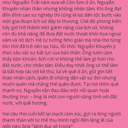
như Nguyễn Trãi năm xưa về Côn Sơn ở ẩn, Nguyễn
Khuyến nhàn thân nhưng không nhàn tâm. Khi ông đạt
đến đỉnh cao sự nghiệp thì cũng là lúc dân tộc bước vào
một giai đoạn lịch sử đầy bi thương. Chế độ phong kiến
bấy giờ trở thành một gánh nặng của lịch sử, không
còn đủ khả năng để đưa đất nước thoát khỏi họa ngoại
xâm và nô dịch. Hệ tư tưởng Nho giáo mà nhà thơ từng
tôn thờ đã trở nên lạc hậu, lỗi thời. Nguyễn Khuyến ý
thức sâu sắc sự bất lực của bản thân. Ông luôn cảm
thấy băn khoăn, bứt rứt vì không thể làm gì hơn cho
đất nước, cho nhân dân. Điều duy nhất ông có thể làm
là bất hợp tác với kẻ thù, lui về quê ở ẩn, giữ gìn tiết
tháo nhân cách, quên đi những dằn vặt sự đời nhưng
muốn quên mà chẳng thể quên được. Tại nơi thôn quê
thanh sơ, Nguyễn vẫn đau đáu một nỗi quan hoài
thường trực – ông là một con người nặng tình với đất
nước, với quê hương.
Hai câu thơ cuối kết lại mạch cảm xúc, gợi ra lòng người
thanh thản với tư thế thu mình ngồi đến lặng lẽ của
một ngư ông “lánh đục về trong”: