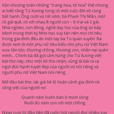
Văn chương toàn những “trang hoa, tờ hoa” thế nhưng
ai biết rằng Tú Xương từng có một cuộc đời vô cùng
bất hạnh. Ông cưới vợ rất sớm, bà Phạm Thị Mẫn, một
cô gái quê, có với nhau 8 người con – 6 trai và 2 gái.
Nhà nghèo, con đông, nghề dạy học của ông lại bấp
bênh trong thời kỳ Nho học suy tàn nên mọi chi tiêu
trong gia đình đều do một tay bà Tú quán xuyến. Bà
được xem là một phụ nữ tiêu biểu cho phụ nữ Việt Nam
xưa: tần tảo, thương chồng, thương con, nhẫn nại quên
mình… Chính bà đã gợi cảm hứng cho Tú Xương viết
bài thơ này, như một lời thú nhận, cũng là bài ca ca
ngợi đức hạnh tuyệt đẹp của người vợ nói riêng và
người phụ nữ Việt Nam nói riêng.
Mở đầu bài thơ, tác giả hé lộ hoàn cảnh gia đình và
công việc của người vợ:
Quanh năm buôn bán ở mom sông
Nuôi đủ năm con với một chồng.
Ngay cụm từ đầu tiên đã cuốn hút người đọc nhiều suy