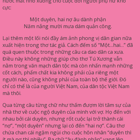
nước mắt nhỏ xuống cho cuộc đời người phụ nữ khổ
cực:
Một duyên, hai nợ âu dành phận
Năm nắng mười mưa dám quản công.
Lại thêm một lối nói đầy ám ảnh phong vị dân gian nữa
xuất hiện trong thơ tác giả. Cách đếm số “Một…hai…” đã
quá quen thuộc trong những câu ca dao dân ca xưa.
Điều này không những giúp cho thơ Tú Xương vẫn
nằm trong văn mạch dân tộc mà còn nhấn mạnh những
cốt cách, phẩm chất kia không phải của riêng một
người nào, cũng không phải của toàn bộ thế giới. Đó
chỉ có thể là của người Việt Nam, của dân tộc Việt Nam
mà thôi.
Qua từng câu từng chữ như thấm đượm lời tâm sự của
nhà thơ về cuộc ngộ duyên của mình với vợ. Họ đến với
nhau bởi cái duyên, nhưng rốt cuộc lại trở thành cái
“nợ”, “một duyên” nhưng lại có đến “hai nợ”. Câu thơ
chứa chan cái ngậm ngùi cho cuộc hôn nhân “duyên thì
ít mà nợ thì nhiều”. Ba chữ “âu đành phận” vang lên