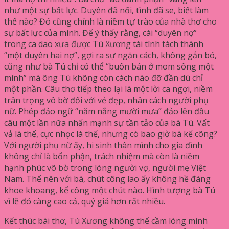
như một sự bất lực. Duyên đã nối, tình đã se, biết làm
thế nào? Đó cũng chính là niềm tự trào của nhà thơ cho
sự bất lực của mình. Để ý thấy rằng, cái “duyên nợ”
trong ca dao xưa được Tú Xương tài tình tách thành
“một duyên hai nợ”, gợi ra sự ngăn cách, không gắn bó,
cũng như bà Tú chỉ có thể “buôn bán ở mom sông một
mình” mà ông Tú không còn cách nào đỡ đần dù chỉ
một phần. Câu thơ tiếp theo lại là một lời ca ngợi, niềm
trân trọng vô bờ đối với vẻ đẹp, nhân cách người phụ
nữ. Phép đảo ngữ “năm nắng mười mưa” đảo lên đầu
câu một lần nữa nhấn mạnh sự tần tảo của bà Tú. Vất
vả là thế, cực nhọc là thế, nhưng có bao giờ bà kể công?
Với người phụ nữ ấy, hi sinh thân mình cho gia đình
không chỉ là bổn phận, trách nhiệm mà còn là niềm
hạnh phúc vô bờ trong lòng người vợ, người mẹ Việt
Nam. Thế nên với bà, chút công lao ấy không hề đáng
khoe khoang, kể công một chút nào. Hình tượng bà Tú
vì lẽ đó càng cao cả, quý giá hơn rất nhiều.
Kết thúc bài thơ, Tú Xương không thể cầm lòng mình