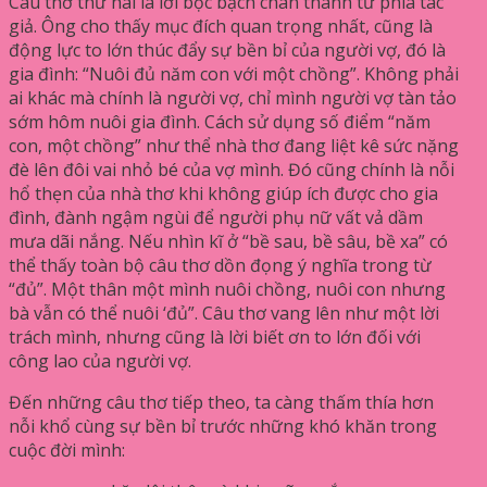
Câu thơ thứ hai là lời bộc bạch chân thành từ phía tác
giả. Ông cho thấy mục đích quan trọng nhất, cũng là
động lực to lớn thúc đẩy sự bền bỉ của người vợ, đó là
gia đình: “Nuôi đủ năm con với một chồng”. Không phải
ai khác mà chính là người vợ, chỉ mình người vợ tàn tảo
sớm hôm nuôi gia đình. Cách sử dụng số điểm “năm
con, một chồng” như thể nhà thơ đang liệt kê sức nặng
đè lên đôi vai nhỏ bé của vợ mình. Đó cũng chính là nỗi
hổ thẹn của nhà thơ khi không giúp ích được cho gia
đình, đành ngậm ngùi để người phụ nữ vất vả dầm
mưa dãi nắng. Nếu nhìn kĩ ở “bề sau, bề sâu, bề xa” có
thể thấy toàn bộ câu thơ dồn đọng ý nghĩa trong từ
“đủ”. Một thân một mình nuôi chồng, nuôi con nhưng
bà vẫn có thể nuôi ‘đủ”. Câu thơ vang lên như một lời
trách mình, nhưng cũng là lời biết ơn to lớn đối với
công lao của người vợ.
Đến những câu thơ tiếp theo, ta càng thấm thía hơn
nỗi khổ cùng sự bền bỉ trước những khó khăn trong
cuộc đời mình: