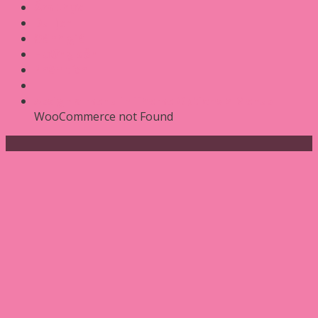
Ẩm thực
Du lịch
Đánh giá
Hướng dẫn
Phân tích
Assign a menu in Theme Options > Menus
WooCommerce not Found