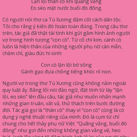
Lặn lội thân cò khi quãng vắng
Eo sèo mặt nước buổi đò đông.
Có người nói thơ ca Tú Xương đậm cốt cách dân tộc.
Tôi cho rằng ý kiến đó hoàn toàn đúng. Trong câu thơ
trên, tác giả đã thật tài tình khi gửi gắm hình ảnh người
vợ trong hình tượng “con cò”. Từ cổ chí kim, cánh cò
luôn là hiện thân của những người phụ nữ càn mẫn,
chăm chỉ, giàu đức hi sinh:
Con cò lặn lội bờ sông
Gánh gạo đưa chồng tiếng khóc nỉ non.
Người vợ trong thơ Tú Xương cũng không nằm ngoài
quy luật ấy. Bằng lối nói đảo ngữ, đặt tính từ láy “lặn
lội, eo sèo” lên đầu câu, tác giả như muốn nhấn mạnh
những gian truân, vất vả, thử thách trên bước đường
đời. Tác giả gọi là “thân cò” thay vì “con cò” cũng là có
dụng ý nghệ thuật riêng của mình. Đó là cụm từ chỉ
chung cho hết thảy phụ nữ Việt. “Quãng vắng, buổi đò
đông” như gợi đến những không gian vắng vẻ, heo
hút, lạnh lẽo càng tô đậm hình ảnh lẻ loi của người phụ