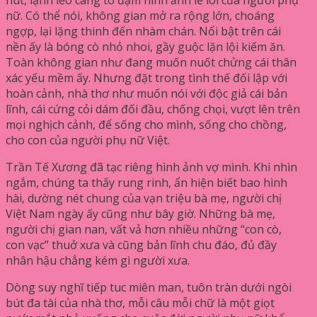
nữ. Có thể nói, không gian mở ra rộng lớn, choáng
ngợp, lại lặng thinh đến nhàm chán. Nổi bật trên cái
nền ấy là bóng cò nhỏ nhoi, gầy guộc lặn lội kiếm ăn.
Toàn không gian như đang muốn nuốt chửng cái thân
xác yếu mềm ấy. Nhưng đặt trong tình thế đối lập với
hoàn cảnh, nhà thơ như muốn nói với độc giả cái bản
lĩnh, cái cứng cỏi dám đối đầu, chống chọi, vượt lên trên
mọi nghịch cảnh, để sống cho mình, sống cho chồng,
cho con của người phụ nữ Việt.
Trần Tế Xương đã tạc riêng hình ảnh vợ mình. Khi nhìn
ngắm, chúng ta thấy rung rinh, ẩn hiện biết bao hình
hài, dường nét chung của vạn triệu bà mẹ, người chị
Việt Nam ngày ấy cũng như bây giờ. Những bà mẹ,
người chị gian nan, vất vả hơn nhiều những “con cò,
con vạc” thuở xưa và cũng bản lĩnh chu đáo, đủ đầy
nhân hậu chẳng kém gì người xưa.
Dòng suy nghĩ tiếp tuc miên man, tuôn tràn dưới ngòi
bút đa tài của nhà thơ, mỗi câu mỗi chữ là một giọt