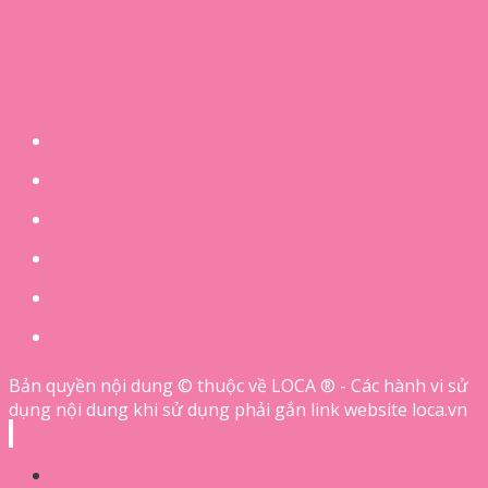
Loca Travel
Ẩm thực
Du lịch
Đánh giá
Hướng dẫn
Phân tích
Bản quyền nội dung © thuộc về LOCA ® - Các hành vi sử
dụng nội dung khi sử dụng phải gắn link website loca.vn
Loca Travel