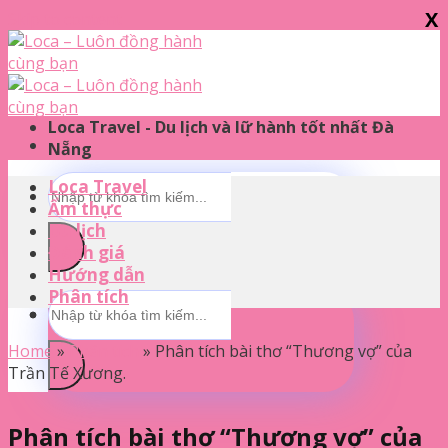
X
Skip to content
Loca Travel - Du lịch và lữ hành tốt nhất Đà
Nẵng
Loca Travel
Ẩm thực
Du lịch
Đánh giá
Hướng dẫn
Phân tích
Home
»
Phân tích
»
Phân tích bài thơ “Thương vợ” của
Trần Tế Xương.
Phân tích bài thơ “Thương vợ” của