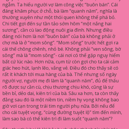
ngẫm. Ta hiểu người vợ làm công việc “buôn bán”. Cái
đáng khâm phục ở chỗ, bà làm “quanh năm”, nghĩa là
thường xuyên như một thói quen không thể phá bỏ.
Chi tiết gợi đến sự tần tảo sớm hôm “một nắng hai
sương”, cần cù lao động nuôi gia đình. Nhưng điều
đáng nói hơn là nơi “buôn bán” của bà không phải ở
chợ mà là ở “mom sông”. “Mom sông” trước hết gợi ra
cái thế chông chênh, nhỏ bé. Không phải “ven sông, bờ
sông” mà là “mom sông”- cái nơi có thể gặp nguy hiểm
bất cứ lúc nào. Hơn nữa, cụm từ còn gợi cho ta cái cảm
giác heo hút, lạnh lẽo, vắng vẻ. Điều đó cho thấy sẽ có
rất ít khách tới mua hàng của bà. Thế nhưng số ngày
người vợ, người mẹ đi làm là “quanh năm”, đủ để thấu
rõ được sự cần cù, chịu thương chịu khó, cũng là sự
bền bỉ, dẻo dai, kiên trì của bà. Sâu xa hơn, ta còn thấy
đằng sau đó là một niềm tin, niềm hy vọng không bao
giờ vơi cạn trong trái tim người phụ nữa. Bởi nếu để
cho cái tuyệt vọng, “cùng đường tuyệt lộ” tìm đến mình,
làm sao bà có thể kiên trì đi làm suốt “quanh năm”?