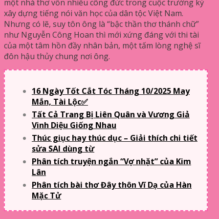
một nhà thơ vốn nhiều công đức trong cuộc trường kỳ
xây dựng tiếng nói văn học của dân tộc Việt Nam.
Nhưng có lẽ, suy tôn ông là “bậc thần thơ thánh chữ”
như Nguyễn Công Hoan thì mới xứng đáng với thi tài
của một tâm hồn đầy nhân bản, một tấm lòng nghệ sĩ
đôn hậu thủy chung nơi ông.
16 Ngày Tốt Cắt Tóc Tháng 10/2025 May
Mắn, Tài Lộc✅
Tất Cả Trang Bị Liên Quân và Vương Giả
Vinh Diệu Giống Nhau
Thúc giục hay thúc dục – Giải thích chi tiết
sửa SAI dùng từ
Phân tích truyện ngắn “Vợ nhặt” của Kim
Lân
Phân tích bài thơ Đây thôn Vĩ Dạ của Hàn
Mặc Tử