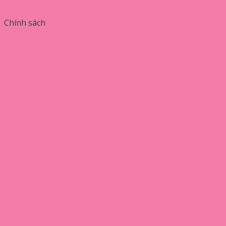
Phân tích
Chính sách
Chính sách bảo mật
Chính sách bản quyền
Quy định sử dụng
Liên hệ
hatika.vn
Bánh Xèo Bà Dưỡng