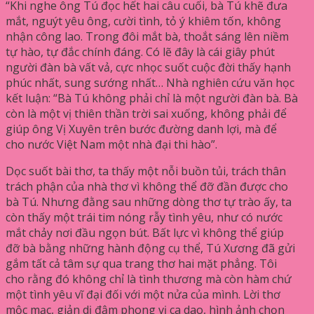
“Khi nghe ông Tú đọc hết hai câu cuối, bà Tú khẽ đưa
mắt, nguýt yêu ông, cười tình, tỏ ý khiêm tốn, không
nhận công lao. Trong đôi mắt bà, thoắt sáng lên niềm
tự hào, tự đắc chính đáng. Có lẽ đây là cái giây phút
người đàn bà vất vả, cực nhọc suốt cuộc đời thấy hạnh
phúc nhất, sung sướng nhất… Nhà nghiên cứu văn học
kết luận: “Bà Tú không phải chỉ là một người đàn bà. Bà
còn là một vị thiên thần trời sai xuống, không phải để
giúp ông Vị Xuyên trên bước đường danh lợi, mà để
cho nước Việt Nam một nhà đại thi hào”.
Dọc suốt bài thơ, ta thấy một nỗi buồn tủi, trách thân
trách phận của nhà thơ vì không thể đỡ đần được cho
bà Tú. Nhưng đằng sau những dòng thơ tự trào ấy, ta
còn thấy một trái tim nóng rẫy tình yêu, như có nước
mắt chảy nơi đầu ngọn bút. Bất lực vì không thể giúp
đỡ bà bằng những hành động cụ thể, Tú Xương đã gửi
gắm tất cả tâm sự qua trang thơ hai mặt phẳng. Tôi
cho rằng đó không chỉ là tình thương mà còn hàm chứ
một tình yêu vĩ đại đối với một nửa của mình. Lời thơ
mộc mạc, giản dị đậm phong vị ca dao, hình ảnh chọn