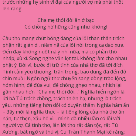
trước những hy sinh vĩ đại của người vợ mà phải thốt
lên rằng:
Cha mẹ thói đời ăn ở bạc
Có chồng hờ hững cũng như không!
Câu thơ mang chút bóng dáng của lối than thân trách
phận rất giản dị, niềm nã của lối nói trong ca dao xưa.
Đến đây không nuột nà ý nhị nữa, mà có phần thô
nháp, xù xì. Song nghe vẫn lọt tai, không làm cho nhau
phật ý. Bởi vì, bước đi trữ tình của nhà thơ đã tới đích.
Tình cảm yêu thương, trân trọng, bao dung đã đến độ
chín muồi. Ngôn ngữ thơ chuyển sang dòng trào lộng,
hóm hỉnh, để đùa vui, để chòng ghẹo nhau, nhích lại
gần nhau hơn. “Cha mẹ thói đời…” Nghĩa hiển ngôn là
lời bà Tú trách chồng, trách thiên hạ, nhưng là trách
yêu, những tiếng hờn dỗi có duyên thầm. Nghĩa hàm ẩn
– đây mới là nghĩa thực – là tiếng lòng của nhà thơ ăn
năn, tự thẹn, xấu hổ vì… mình đã nhiều lần có lỗi với
người vợ. Cả tình thơ, lẫn lời thơ rất dân tộc, rất Tú
Xương, bất ngờ và thú vị. Cụ Trần Thanh Mại kế rằng: