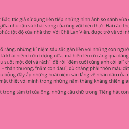
 Bắc, tác giả sử dụng liên tiếp những hình ảnh so sánh vừa 
giữa nhu cầu và khát vọng của ông với hiện thực. Hai câu th
 tột độ của nhà thơ. Với Chế Lan Viên, được trở về với nh
 ràng, những kỉ niệm sâu sắc gắn liền với những con người
là khái niệm trừu tượng nữa, mà hiện lên rõ ràng qua dáng
 suốt một đời vá rách”, để rồi “đêm cuối cùng anh cởi lại” ch
ẹ – thân thương, “năm con đau”, dù chẳng phải “hòn máu cắ
tàu bỗng đầy ắp những hoài niệm sâu lắng về nhân dân của n
 mật thiết với mình trong những năm tháng kháng chiến gia
t trong tâm trí của ông, những câu chữ trong Tiếng hát con 