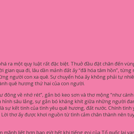
 ra một quy luật rất đặc biệt. Thuở đầu đặt chân đến vùng 
 thời gian qua đi, lâu dần mảnh đất ấy “đã hóa tâm hồn”, từ
hững người con xa quê. Sự chuyển hóa ấy không phải tự nhiê
hành quê hương thứ hai của con người.
“như đông về nhớ rét”, gắn bó keo sơn và thơ mộng “như cánh
óm hỉnh sâu lắng, sự gắn bó khăng khít giữa những người đ
 là sự kết tinh của tình yêu quê hương, đất nước. Chính tìn
Lời thơ ấy được khơi nguồn từ tình cảm chân thành nên tuy
 mãnh liệt hơn bao giờ hết khi tiếng gọi của Tổ quốc lại va