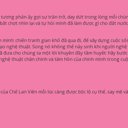
tương phản ấy gợi sự trăn trở, day dứt trong lòng mỗi chún
t chợt nhìn lại và tự hỏi mình đã làm được gì cho đất nước 
nh mình: chiến tranh gian khổ đã qua đi, để xây dựng cuộc s
g tạo nghệ thuật. Song nó không thể nảy sinh khi người ng
ã đưa cho chúng ta một lời khuyên đầy tâm huyết: hãy bước r
ợc nghệ thuật chân chính và tâm hồn của chính mình trong cuộ
của Chế Lan Viên mỗi lúc càng được bộc lộ cụ thể, say mê v