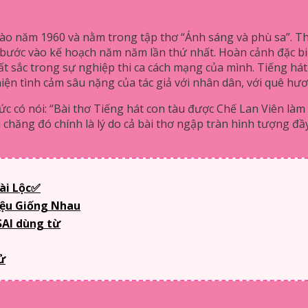
vào năm 1960 và nằm trong tập thơ “Ánh sáng và phù sa”. Thờ
bước vào kế hoạch năm năm lần thứ nhất. Hoàn cảnh đặc bi
ất sắc trong sự nghiệp thi ca cách mạng của mình. Tiếng hát
iện tình cảm sâu nặng của tác giả với nhân dân, với quê hư
c có nói: “Bài thơ Tiếng hát con tàu được Chế Lan Viên là
i chăng đó chính là lý do cả bài thơ ngập tràn hình tượng đ
ài Lộc✅
iệu Giống Nhau
 SAI dùng từ
ử