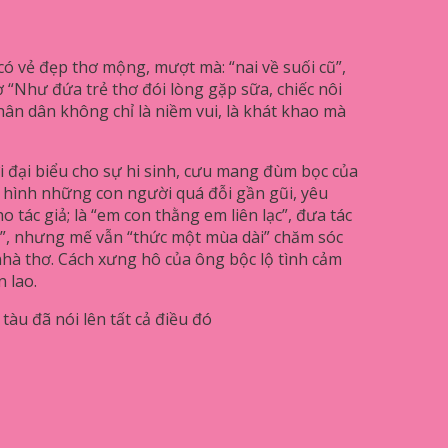
có vẻ đẹp thơ mộng, mượt mà: “nai về suối cũ”,
ơ “Như đứa trẻ thơ đói lòng gặp sữa, chiếc nôi
ân dân không chỉ là niềm vui, là khát khao mà
 đại biểu cho sự hi sinh, cưu mang đùm bọc của
 hình những con người quá đỗi gần gũi, yêu
o tác giả; là “em con thằng em liên lạc”, đưa tác
t”, nhưng mế vẫn “thức một mùa dài” chăm sóc
hà thơ. Cách xưng hô của ông bộc lộ tình cảm
n lao.
tàu đã nói lên tất cả điều đó