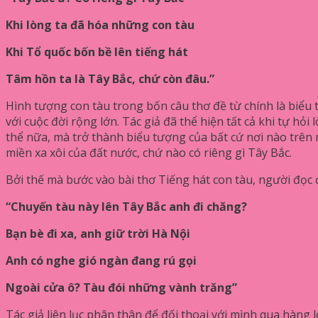
Khi lòng ta đã hóa những con tàu
Khi Tổ quốc bốn bề lên tiếng hát
Tâm hồn ta là Tây Bắc, chứ còn đâu.”
Hình tượng con tàu trong bốn câu thơ đề từ chính là biểu 
với cuộc đời rộng lớn. Tác giả đã thể hiện tất cả khi tự hỏi
thể nữa, mà trở thành biểu tượng của bất cứ nơi nào trên
miền xa xôi của đất nước, chứ nào có riêng gì Tây Bắc.
Bởi thế mà bước vào bài thơ Tiếng hát con tàu, người đọc 
“Chuyến tàu này lên Tây Bắc anh đi chăng?
Bạn bè đi xa, anh giữ trời Hà Nội
Anh có nghe gió ngàn đang rú gọi
Ngoài cửa ô? Tàu đói những vành trăng”
Tác giả liên lục phân thân để đối thoại với mình qua hàng 