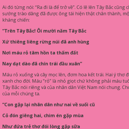
Ai đó từng nói: “Ra đi là để trở về”. Có lẽ lên Tây Bắc cũn
sướng trào dâng đã được ông tái hiện thật chân thành, mộ
kháng chiến:
“Trên Tây Bắc! Ôi mười năm Tây Bắc
Xứ thiêng liêng rừng núi đã anh hùng
Nơi máu rỏ tâm hồn ta thấm đất
Nay dạt dào đã chín trái đầu xuân”
Máu rỏ xuống và cây mọc lên, đơm hoa kết trái. Hai ý thơ đ
xanh cho đời. Máu “rỏ” là nhỏ giọt chứ không phải máu tuô
Tây Bắc nói riêng và của nhân dân Việt Nam nói chung. Cho
của mỗi chúng ta.
“Con gặp lại nhân dân như nai về suối cũ
Cỏ đón giêng hai, chim én gặp mùa
Như đứa trẻ thơ đói lòng gặp sữa