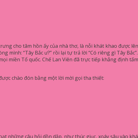
trưng cho tâm hồn ấy của nhà thơ, là nỗi khát khao được lê
 lòng mình: “Tây Bắc ư?” rồi lại tự trả lời “Có riêng gì Tây B
 mọi miền Tổ quốc. Chế Lan Viên đã trực tiếp khẳng định t
được chào đón bằng một lời mời gọi tha thiết:
loạt những câu hỏi dồn dập, như thúc giục, xoáy sâu vào khá