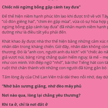
Chiếc nôi ngừng bỗng gặp cánh tay đưa”
Để thể hiện niềm hạnh phúc lớn lao khi được trở về với Tây
“cỏ đón giêng hai”, “chim én gặp mùa”, vừa có sự hòa hợp 
ngừng bỗng gặp cánh tay đưa” đã nhấn mạnh niềm hạnh phúc
dường như là điều tất yếu phải đến.
Khát khao ấy được nhà thơ thể hiện bằng những cảm xúc rõ
nhân dân trong kháng chiến. Giờ đây, nhân dân không còn 
thương. Đó là “anh con, người anh du kích” với “chiếc áo nâu
giả vượt núi, băng rừng chẳng quản hiểm nguy; là mế – m
như con mình. Với điệp ngữ “nhớ”, bài thơ Tiếng hát con 
ruột thịt chân thành với những con người đã từng gắn bó
Tấm lòng ấy của Chế Lan Viên trải dài theo nỗi nhớ, day dứ
“Nhớ bản sương giăng, nhớ đèo mây phủ
Nơi nào qua, lòng lại chẳng yêu thương?
Khi ta ở, chỉ là nơi đất ở