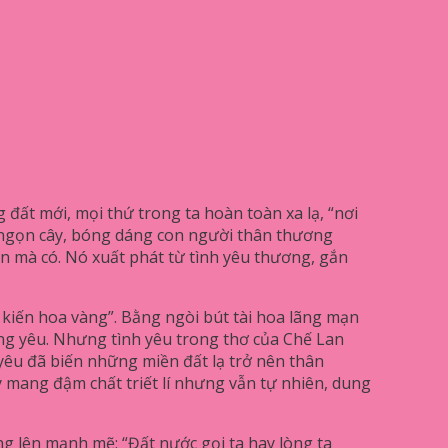
đất mới, mọi thứ trong ta hoàn toàn xa lạ, “nơi
ng ngọn cây, bóng dáng con người thân thương
n mà có. Nó xuất phát từ tình yêu thương, gắn
 kiến hoa vàng”. Bằng ngòi bút tài hoa lãng mạn
ang yêu. Nhưng tình yêu trong thơ của Chế Lan
h yêu đã biến những miền đất lạ trở nên thân
 mang đậm chất triết lí nhưng vẫn tự nhiên, dung
ng lên mạnh mẽ: “Đất nước gọi ta hay lòng ta