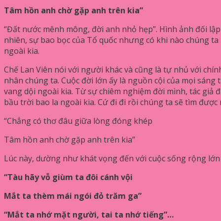
Tâm hồn anh chờ gặp anh trên kia”
“Đất nước mênh mông, đời anh nhỏ hẹp”. Hình ảnh đối lập 
nhiên, sự bao bọc của Tổ quốc nhưng có khi nào chúng ta bấ
ngoài kia.
Chế Lan Viên nói với người khác và cũng là tự nhủ với chí
nhân chúng ta. Cuộc đời lớn ấy là nguồn cội của mọi sán
vang dội ngoài kia. Từ sự chiêm nghiệm đời mình, tác giả đ
bầu trời bao la ngoài kia. Cứ đi đi rồi chúng ta sẽ tìm đư
“Chẳng có thơ đâu giữa lòng đóng khép
Tâm hồn anh chờ gặp anh trên kia”
Lúc này, dường như khát vọng đến với cuộc sống rộng lớn 
“Tàu hãy vỗ giùm ta đôi cánh vội
Mắt ta thèm mái ngói đỏ trăm ga”
“Mắt ta nhớ mặt người, tai ta nhớ tiếng”…