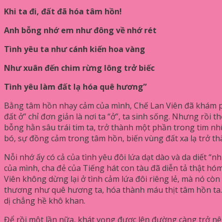
Khi ta đi, đất đã hóa tâm hồn!
Anh bỗng nhớ em như đông về nhớ rét
Tình yêu ta như cánh kiến hoa vàng
Như xuân đến chim rừng lông trở biếc
Tình yêu làm đất lạ hóa quê hương”
Bằng tâm hồn nhạy cảm của mình, Chế Lan Viên đã khám phá
đất ở” chỉ đơn giản là nơi ta “ở”, ta sinh sống. Nhưng rồi
bỗng hằn sâu trái tim ta, trở thành một phần trong tim n
bó, sự đồng cảm trong tâm hồn, biến vùng đất xa lạ trở t
Nỗi nhớ ấy có cả của tình yêu đôi lứa dạt dào và da diết 
của mình, cha đẻ của Tiếng hát con tàu đã diễn tả thật h
Viên không dừng lại ở tình cảm lứa đôi riêng lẻ, mà nó còn
thương như quê hương ta, hóa thành máu thịt tâm hồn ta. 
dị chẳng hề khô khan.
Để rồi một lần nữa, khát vọng được lên đường càng trở nên