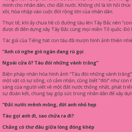
mình cho nhân dân, cho đất nước. Không chỉ là lời hối thú
xôi, hòa nhập vào cuộc đời rộng lớn của nhân dân.
Thực tế, khi ấy chưa hề có đường tàu lên Tây Bắc nên “co
được đi đến dựng xây Tây Bắc cùng mọi miền Tổ quốc. Đó là
Tác giả của Tiếng hát con tàu đã mượn hình ảnh thiên nhi
“Anh có nghe gió ngàn đang rú gọi
Ngoài cửa ô? Tàu đói những vành trăng”
Biện pháp nhân hóa hình ảnh “Tàu đói những vành trăng” đư
một vật có sự sống, có cảm nhận, cũng biết “đói” như con 
sáng của người viết về một đất nước thống nhất, phát triể
sự đoàn kết, chung tay góp sức trong nhân dân để xây d
“Đất nước mênh mông, đời anh nhỏ hẹp
Tàu gọi anh đi, sao chửa ra đi?
Chẳng có thơ đâu giữa lòng đóng khép