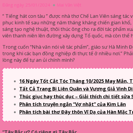
Đăng ngày 25/01/2024
Mai Văn Việt
“ Tiếng hát con tàu ” được nhà thơ Chế Lan Viên sáng tác 
phục kinh tế sau những năm tháng kháng chiến gian khổ, 
sáng tạo nghệ thuật, thôi thúc ông cho ra đời tác phẩm xu
viên thanh niên lên đường xây dựng Tổ quốc, mà còn thể h
Trong cuốn “Nhà văn nói về tác phẩm”, giáo sư Hà Minh Đứ
trong khi các bạn đồng nghiệp đi thực tế ở nhiều nơi.” Phả
lòng này để tự an ủi chính mình?
16 Ngày Tốt Cắt Tóc Tháng 10/2025 May Mắn, T
Tất Cả Trang Bị Liên Quân và Vương Giả Vinh D
Thúc giục hay thúc dục – Giải thích chi tiết sửa
Phân tích truyện ngắn “Vợ nhặt” của Kim Lân
Phân tích bài thơ Đây thôn Vĩ Dạ của Hàn Mặc T
“Tây Bắc ư? Có riêng gì Tây Bắc