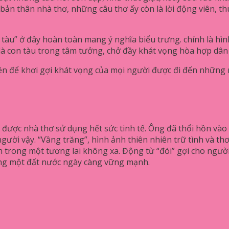
c bản thân nhà thơ, những câu thơ ấy còn là lời động viên, 
n tàu” ở đây hoàn toàn mang ý nghĩa biểu trưng. chính là h
 con tàu trong tâm tưởng, chở đầy khát vọng hòa hợp dân tộ
ên để khơi gợi khát vọng của mọi người được đi đến những n
ợc nhà thơ sử dụng hết sức tinh tế. Ông đã thổi hồn vào con
người vậy. “Vầng trăng”, hình ảnh thiên nhiên trữ tình và t
n trong một tương lai không xa. Động từ “đói” gợi cho ngườ
ựng một đất nước ngày càng vững mạnh.