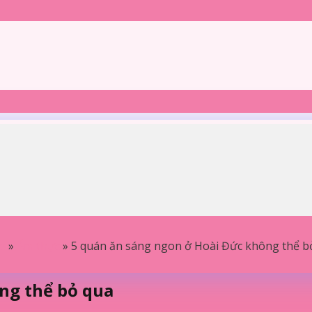
e
»
Ẩm thực
»
5 quán ăn sáng ngon ở Hoài Đức không thể b
ng thể bỏ qua