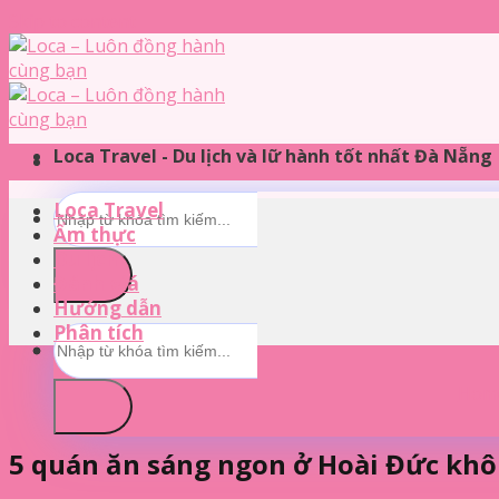
Skip to content
Loca Travel - Du lịch và lữ hành tốt nhất Đà Nẵng
Loca Travel
Ẩm thực
Du lịch
Đánh giá
Hướng dẫn
Phân tích
Hom
5 quán ăn sáng ngon ở Hoài Đức khô