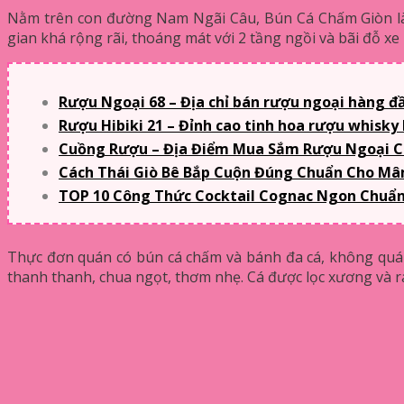
Nằm trên con đường Nam Ngãi Câu, Bún Cá Chấm Giòn là
gian khá rộng rãi, thoáng mát với 2 tầng ngồi và bãi đỗ xe
Rượu Ngoại 68 – Địa chỉ bán rượu ngoại hàng đầ
Rượu Hibiki 21 – Đỉnh cao tinh hoa rượu whisky
Cuồng Rượu – Địa Điểm Mua Sắm Rượu Ngoại 
Cách Thái Giò Bê Bắp Cuộn Đúng Chuẩn Cho Mâ
TOP 10 Công Thức Cocktail Cognac Ngon Chuẩn 
Thực đơn quán có bún cá chấm và bánh đa cá, không quá n
thanh thanh, chua ngọt, thơm nhẹ. Cá được lọc xương và 