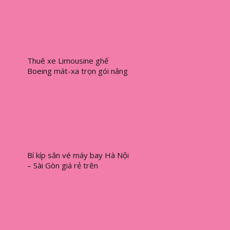
Thuê xe Limousine ghế
Boeing mát-xa trọn gói nâng
tầm du lịch hiện đại
Bí kíp săn vé máy bay Hà Nội
– Sài Gòn giá rẻ trên
Traveloka mà bạn không nên
bỏ lỡ