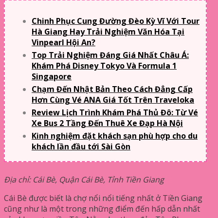
Chinh Phục Cung Đường Đèo Kỳ Vĩ Với Tour
Hà Giang Hay Trải Nghiệm Văn Hóa Tại
Vinpearl Hội An?
Top Trải Nghiệm Đáng Giá Nhất Châu Á:
Khám Phá Disney Tokyo Và Formula 1
Singapore
Chạm Đến Nhật Bản Theo Cách Đẳng Cấp
Hơn Cùng Vé ANA Giá Tốt Trên Traveloka
Review Lịch Trình Khám Phá Thủ Đô: Từ Vé
Xe Bus 2 Tầng Đến Thuê Xe Đạp Hà Nội
Kinh nghiệm đặt khách sạn phù hợp cho du
khách lần đầu tới Sài Gòn
Địa chỉ: Cái Bè, Quận Cái Bè, Tỉnh Tiền Giang
Cái Bè được biết là chợ nổi nổi tiếng nhất ở Tiền Giang
cũng như là một trong những điểm đến hấp dẫn nhất