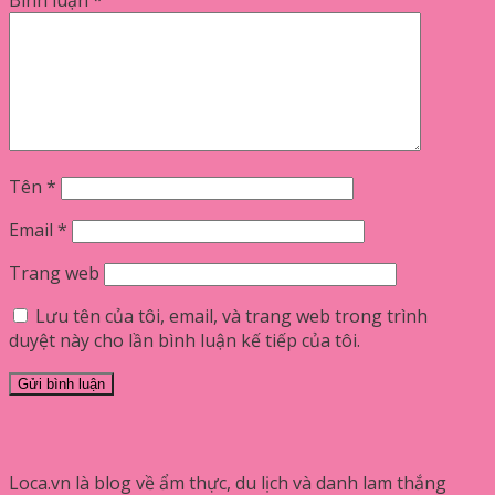
Tên
*
Email
*
Trang web
Lưu tên của tôi, email, và trang web trong trình
duyệt này cho lần bình luận kế tiếp của tôi.
Loca.vn là blog về ẩm thực, du lịch và danh lam thắng