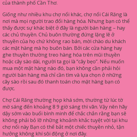
của thành phố Cần Thơ.
Giống như nhiều khu chợ nổi khác, chợ nổi Cái Răng là
nơi mà mọi người trao đổi hàng hóa. Nhưng bạn có thể
thấy được sự khác biệt ở đây là người bán hàng – hay
các chủ thuyền. Chủ buôn thường đứng lặng lẽ ở
thuyền của họ chứ không rao bán, mời chào du khách
các mặt hàng mà họ buôn bán. Bởi các cửa hàng hay
ghe thuyền thường treo hàng hóa trên mũi thuyền
hoặc cây sào dài, người ta gọi là “cây bẹo”. Nếu muốn
mua một mặt hàng nào đó, bạn không cần phải hỏi
người bán hàng mà chỉ cần tìm và lựa chọn ở những
cây sào rồi sau đó thanh toán cho mặt hàng bạn có
được.
Chợ Cái Răng thường họp khá sớm, thường từ lúc tờ
mờ sáng đến khoảng 8 9 giờ sáng thì vãn. Vậy nên hãy
dậy sớm vào buổi bình minh để chắc chắn rằng bạn sẽ
không phải bỏ lỡ những khoảnh khắc tuyệt vời tại khu
chợ nổi này Bạn có thể bắt một chiếc thuyền nhỏ, tận
hưởng không khí sôi động ở nơi đây.