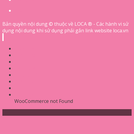
Phân tích
Bản quyền nội dung © thuộc về LOCA ® - Các hành vi sử
dụng nội dung khi sử dụng phải gắn link website loca.vn
Loca Travel
Ẩm thực
Du lịch
Đánh giá
Hướng dẫn
Phân tích
Assign a menu in Theme Options > Menus
WooCommerce not Found