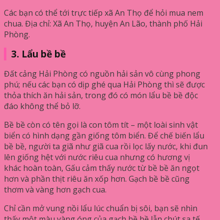
Các bạn có thể tới trực tiếp xã An Thọ để hỏi mua nem
chua. Địa chỉ: Xã An Thọ, huyện An Lão, thành phố Hải
Phòng.
3. Lẩu bề bề
Đất cảng Hải Phòng có nguồn hải sản vô cùng phong
phú; nếu các bạn có dịp ghé qua Hải Phòng thì sẽ được
thỏa thích ăn hải sản, trong đó có món lẩu bề bề độc
đáo không thể bỏ lỡ.
Bề bề còn có tên gọi là con tôm tít – một loài sinh vật
biển có hình dạng gần giống tôm biển. Để chế biến lẩu
bề bề, người ta giã như giã cua rồi lọc lấy nước, khi đun
lên giống hệt với nước riêu cua nhưng có hương vị
khác hoàn toàn, Gấu cảm thấy nước từ bề bề ăn ngọt
hơn và phần thịt riêu ăn xốp hơn. Gạch bề bề cũng
thơm và vàng hơn gạch cua.
Chỉ cần mở vung nồi lẩu lúc chuẩn bị sôi, bạn sẽ nhìn
thấy một màu vàng óng của gạch bề bề lẫn chút sa tế