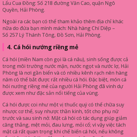
Lẩu Cua Đồng: Số 218 đường Văn Cao, quận Ngô
Quyền, Hải Phòng.
Ngoài ra các bạn có thể tham khảo thêm địa chỉ khác
nữa do đứa bạn mình mách: Nhà hàng Chí Diệp –
Số 257 Lý Thánh Tông, Đồ Sơn, Hải Phòng.
4. Cá hói nướng riềng mẻ
Cá hói (miền Nam còn gọi là cá nâu), sinh sống được cả
trong môi trường nước mặn, nước ngọt và nước lợ, Hải
Phòng là nơi gần biển và có nhiều kênh rạch nên hàng
năm có thể bắt được rất nhiều cá hói. Đặc biệt, món cá
hói nướng riềng mẻ của người Hải Phòng đã vinh dự
được xem như đặc sản nổi tiếng của vùng.
Cá hói được coi như một vị thuốc quý có thể chữa suy
nhược cơ thể, suy nhược thần kinh, tốt cho phụ nữ
trước và sau sinh nở. Mật cá hói có tác dụng giúp giảm
căng thẳng, mệt mỏi, đau lưng, mỏi cổ; vì vậy việc tách
mật cá rất quan trọng khi chế biến cá hói, nếu không