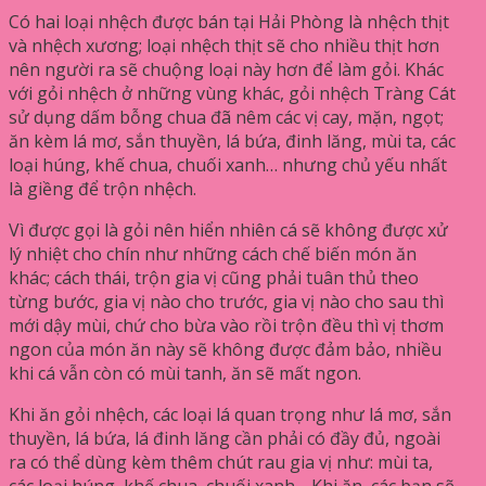
Có hai loại nhệch được bán tại Hải Phòng là nhệch thịt
và nhệch xương; loại nhệch thịt sẽ cho nhiều thịt hơn
nên người ra sẽ chuộng loại này hơn để làm gỏi. Khác
với gỏi nhệch ở những vùng khác, gỏi nhệch Tràng Cát
sử dụng dấm bỗng chua đã nêm các vị cay, mặn, ngọt;
ăn kèm lá mơ, sắn thuyền, lá bứa, đinh lăng, mùi ta, các
loại húng, khế chua, chuối xanh… nhưng chủ yếu nhất
là giềng để trộn nhệch.
Vì được gọi là gỏi nên hiển nhiên cá sẽ không được xử
lý nhiệt cho chín như những cách chế biến món ăn
khác; cách thái, trộn gia vị cũng phải tuân thủ theo
từng bước, gia vị nào cho trước, gia vị nào cho sau thì
mới dậy mùi, chứ cho bừa vào rồi trộn đều thì vị thơm
ngon của món ăn này sẽ không được đảm bảo, nhiều
khi cá vẫn còn có mùi tanh, ăn sẽ mất ngon.
Khi ăn gỏi nhệch, các loại lá quan trọng như lá mơ, sắn
thuyền, lá bứa, lá đinh lăng cần phải có đầy đủ, ngoài
ra có thể dùng kèm thêm chút rau gia vị như: mùi ta,
các loại húng, khế chua, chuối xanh… Khi ăn, các bạn sẽ