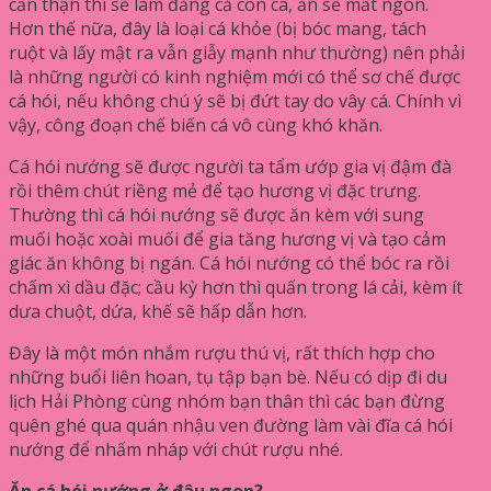
cẩn thận thì sẽ làm đắng cả con cá, ăn sẽ mất ngon.
Hơn thế nữa, đây là loại cá khỏe (bị bóc mang, tách
ruột và lấy mật ra vẫn giẫy mạnh như thường) nên phải
là những người có kinh nghiệm mới có thể sơ chế được
cá hói, nếu không chú ý sẽ bị đứt tay do vây cá. Chính vì
vậy, công đoạn chế biến cá vô cùng khó khăn.
Cá hói nướng sẽ được người ta tẩm ướp gia vị đậm đà
rồi thêm chút riềng mẻ để tạo hương vị đặc trưng.
Thường thì cá hói nướng sẽ được ăn kèm với sung
muối hoặc xoài muối để gia tăng hương vị và tạo cảm
giác ăn không bị ngán. Cá hói nướng có thể bóc ra rồi
chấm xì dầu đặc; cầu kỳ hơn thì quấn trong lá cải, kèm ít
dưa chuột, dứa, khế sẽ hấp dẫn hơn.
Đây là một món nhắm rượu thú vị, rất thích hợp cho
những buổi liên hoan, tụ tập bạn bè. Nếu có dịp đi du
lịch Hải Phòng cùng nhóm bạn thân thì các bạn đừng
quên ghé qua quán nhậu ven đường làm vài đĩa cá hói
nướng để nhấm nháp với chút rượu nhé.
Ăn cá hói nướng ở đâu ngon?