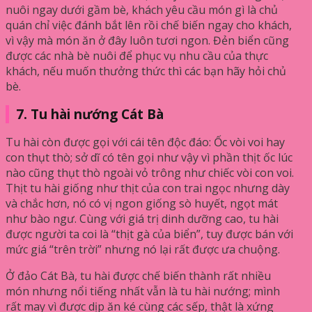
nuôi ngay dưới gầm bè, khách yêu cầu món gì là chủ
quán chỉ việc đánh bắt lên rồi chế biến ngay cho khách,
vì vậy mà món ăn ở đây luôn tươi ngon. Đẻn biển cũng
được các nhà bè nuôi để phục vụ nhu cầu của thực
khách, nếu muốn thưởng thức thì các bạn hãy hỏi chủ
bè.
7. Tu hài nướng Cát Bà
Tu hài còn được gọi với cái tên độc đáo: Ốc vòi voi hay
con thụt thò; sở dĩ có tên gọi như vậy vì phần thịt ốc lúc
nào cũng thụt thò ngoài vỏ trông như chiếc vòi con voi.
Thịt tu hài giống như thịt của con trai ngọc nhưng dày
và chắc hơn, nó có vị ngon giống sò huyết, ngọt mát
như bào ngư. Cùng với giá trị dinh dưỡng cao, tu hài
được người ta coi là “thịt gà của biển”, tuy được bán với
mức giá “trên trời” nhưng nó lại rất được ưa chuộng.
Ở đảo Cát Bà, tu hài được chế biến thành rất nhiều
món nhưng nổi tiếng nhất vẫn là tu hài nướng; mình
rất may vì được dịp ăn ké cùng các sếp, thật là xứng