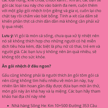
gói các loại rau này cho vào bánh đa nem, cuộn thêm
với một gắp gỏi nhệch trộn giềng và gia vị, cuốn lại cho
chặt tay rồi chấm vào bát bỗng. Tính a-xít của dấm sẽ
khiến phần thịt cá chín dần dần mà không cần phải xử
lý qua nhiệt.
Lưu ý:
Vì gỏi là món cá sống, chưa qua xử lý nhiệt nên
nó sẽ không thích hợp cho những người có hệ miễn
dịch tiêu hóa kém, đặc biệt là phụ nữ có thai, trẻ em và
người già. Các bạn lưu ý không nên ăn quá nhiều, sẽ
không tốt cho sức khỏe.
Ăn gỏi nhệch ở đâu ngon?
Gấu cũng không phải là người thích ăn gỏi tôm gỏi cá
nên cũng không tìm hiểu nhiều về món ăn này, tuy
nhiên lần liên hoan gần đây được đứa bạn mời ăn thử,
món gỏi này ăn khá hay và lạ miệng. Các bạn hãy tham
khảo hai địa chỉ này nhé
Nhà hàng Sông He: Km 10+500 Đường 353 Cầu