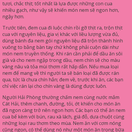
tươi, chắc thịt; tốt nhất là lựa được những con cua
nhiều gạch, như vậy sẽ khiến món nem sẽ ngon hơn,
ngậy hơn.
Trước tiên, đem cua đi luộc chín rồi gỡ thịt ra, trộn thịt
cua với nguyên liệu, gia vị khác với liều lượng vừa đủ,
dùng bánh đa nem gói nguyên liệu đã trộn thành hình
vuông to bằng bàn tay chứ không phải cuộn dài như
món nem truyền thống. Khi rán cần phải để dầu ăn sôi
già và cho nem ngập trong dầu, nem chín sẽ cho màu
vàng nâu và tỏa mùi thơm rất hấp dẫn. Nếu mua loại
nem để mang về thì người ta sẽ bán loại đã được rán
qua, tức là chưa chín hẳn; đem về, trước khi ăn, các bạn
chỉ việc rán lại cho chín vàng là dùng được luôn.
Người Hải Phòng thường chấm nem cùng nước mắm
Cát Hải, thêm chanh, đường, tỏi, ớt khiến cho món ăn
đã ngon càng trở nên ngon hơn. Các bạn có thể ăn nem
cua bể kèm với bún, rau xà lách, giá đỗ, dưa chuột cùng
những loại rau thơm theo mùa. Nem ăn với cơm nóng
cũng ngon, có thể dùng nó như một món ăn trong bữa