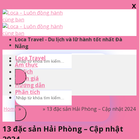
X
Skip to content
Loca Travel - Du lịch và lữ hành tốt nhất Đà
Nẵng
Loca Travel
Ẩm thực
Du lịch
Đánh giá
Hướng dẫn
Phân tích
Home
»
Ẩm thực
»
13 đặc sản Hải Phòng – Cập nhật 2024
13 đặc sản Hải Phòng – Cập nhật
2024