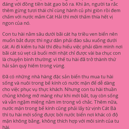
đáng với đồng tiền bát gạo bỏ ra. Khi ăn, người ta rắc
thêm gừng tươi thái chỉ cùng hành củ phi giòn rồi đem
chấm với nước mắm Cát Hải thì mới thấm thía hết vị
ngon của nó.
Con tu hài nằm sâu dưới bãi cát hạ triều ven biển nên
muốn bắt được thì ngư dân phải đào sâu xuống dưới
cát. Ai đi kiếm tu hài thì đều hiểu việc phải dầm mình nơi
bãi cát sú vẹt cả buổi mới nhặt chỉ được vài ba chục con
là chuyện bình thường; vì thế tu hài đã trở thành thứ
hải sản quý hiếm trong vùng.
Đã có những nhà hàng đặc sản biển thu mua tu hài
sống và nuôi trong bể kính có nước mặn để dễ dàng
cho việc phục vụ thực khách. Nhưng con tu hài thuần
chủng không mỡ màng như khi mới bắt, tuy còn sống
và vẫn ngậm miệng nằm im trong vỏ chắc. Thêm nữa,
nước mặn trong bể kính cũng phải lấy từ vịnh Cát Bà
thì tu hài mới sống được bởi nước biển nơi khác có độ
mặn không bằng, không thích hợp với môi sinh của tu
hài.