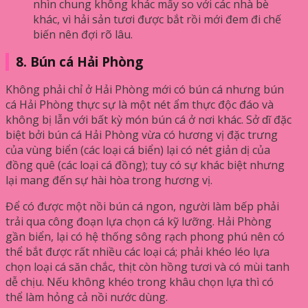
nhìn chung không khác mấy so với các nhà bè
khác, vì hải sản tươi được bắt rồi mới đem đi chế
biến nên đợi rõ lâu.
8. Bún cá Hải Phòng
Không phải chỉ ở Hải Phòng mới có bún cá nhưng bún
cá Hải Phòng thực sự là một nét ẩm thực độc đáo và
không bị lẫn với bất kỳ món bún cá ở nơi khác. Sở dĩ đặc
biệt bởi bún cá Hải Phòng vừa có hương vị đặc trưng
của vùng biển (các loại cá biển) lại có nét giản dị của
đồng quê (các loại cá đồng); tuy có sự khác biệt nhưng
lại mang đến sự hài hòa trong hương vị.
Để có được một nồi bún cá ngon, người làm bếp phải
trải qua công đoạn lựa chọn cá kỹ lưỡng. Hải Phòng
gần biển, lại có hệ thống sông rạch phong phú nên có
thể bắt được rất nhiều các loại cá; phải khéo léo lựa
chọn loại cá săn chắc, thịt còn hồng tươi và có mùi tanh
dễ chịu. Nếu không khéo trong khâu chọn lựa thì có
thể làm hỏng cả nồi nước dùng.