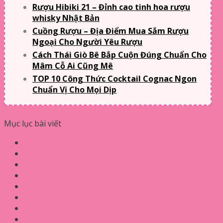
Rượu Hibiki 21 – Đỉnh cao tinh hoa rượu
whisky Nhật Bản
Cuồng Rượu – Địa Điểm Mua Sắm Rượu
Ngoại Cho Người Yêu Rượu
Cách Thái Giò Bê Bắp Cuộn Đúng Chuẩn Cho
Mâm Cỗ Ai Cũng Mê
TOP 10 Công Thức Cocktail Cognac Ngon
Chuẩn Vị Cho Mọi Dịp
Mục lục bài viết
1. Sủi dìn Hải Phòng
2. Nem chua An Thọ
3. Lẩu bề bề
4. Cá hói nướng riềng mẻ
5. Bún tôm Cát Bà
6. Rắn biển
7. Tu hài nướng Cát Bà
8. Bún cá Hải Phòng