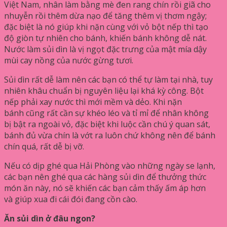
Việt Nam, nhân làm bằng mè đen rang chín rồi giã cho
nhuyễn rồi thêm dừa nạo để tăng thêm vị thơm ngậy;
đặc biệt là nó giúp khi nặn cùng với vỏ bột nếp thì tạo
độ giòn tự nhiên cho bánh, khiến bánh không dễ nát.
Nước làm sủi dìn là vị ngọt đặc trưng của mật mía dậy
mùi cay nồng của nước gừng tươi.
Sủi dìn rất dễ làm nên các bạn có thể tự làm tại nhà, tuy
nhiên khâu chuẩn bị nguyên liệu lại khá kỳ công. Bột
nếp phải xay nước thì mới mềm và dẻo. Khi nặn
bánh cũng rất cần sự khéo léo và tỉ mỉ để nhân không
bị bật ra ngoài vỏ, đặc biệt khi luộc cần chú ý quan sát,
bánh đủ vừa chín là vớt ra luôn chứ không nên để bánh
chín quá, rất dễ bị vỡ.
Nếu có dịp ghé qua Hải Phòng vào những ngày se lạnh,
các bạn nên ghé qua các hàng sủi dìn để thưởng thức
món ăn này, nó sẽ khiến các bạn cảm thấy ấm áp hơn
và giúp xua đi cái đói đang cồn cào.
Ăn sủi dìn ở đâu ngon?