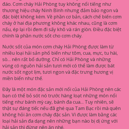
đáo. Cơm cháy Hải Phòng tuy không nổi tiếng như
thương hiệu cháy Ninh Bình nhưng đảm bảo ngon và
đặc biệt không kém. Về phần cơ bản, cách chế biến cơm
cháy ở hai địa phương không khác nhau, cũng là cơm
nấu, ép lại rồi đem đi sấy khô và rán giòn. Điều đặc biệt
chính là phần nước sốt cho cơm cháy.
Nước sốt của món cơm cháy Hải Phòng được làm từ
nhiều loại hải sản phổ biến như tôm, cua, mực, tu hài,
sò… nên rất bổ dưỡng. Chỉ có Hải Phòng và những
vùng có nguồn hải sản tươi mới có thể làm được bát
nước sốt ngọt lịm, tươi ngon và đặc trưng hương vị
miền biển như thế.
Đây là một món đặc sản mới nổi của Hải Phòng nên các
bạn có thể bỏ sót nó trước hàng loạt những món nổi
tiếng như bánh mỳ cay, bánh đa cua… Tuy nhiên, sẽ
thật sự đáng tiếc nếu đã ghé qua Tam Bạc rồi mà quên
không hỏi ăn cơm cháy đặc sản. Vì được làm bằng các
loại hải sản đa dạng nên những bạn nào bị dị ứng với
hải sản thì đừng nên ăn nhé.