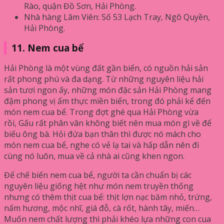
Rào, quận Đồ Sơn, Hải Phòng.
Nhà hàng Lâm Viên: Số 53 Lạch Tray, Ngô Quyền,
Hải Phòng.
11. Nem cua bể
Hải Phòng là một vùng đất gần biển, có nguồn hải sản
rất phong phú và đa dạng. Từ những nguyên liệu hải
sản tươi ngon ấy, những món đặc sản Hải Phòng mang
đậm phong vị ẩm thực miền biển, trong đó phải kể đến
món nem cua bể. Trong đợt ghé qua Hải Phòng vừa
rồi, Gấu rất phân vân không biết nên mua món gì về để
biếu ông bà. Hỏi đứa bạn thân thì được nó mách cho
món nem cua bể, nghe có vẻ lạ tai và hấp dẫn nên đi
cùng nó luôn, mua về cả nhà ai cũng khen ngon.
Để chế biến nem cua bể, người ta cần chuẩn bị các
nguyên liệu giống hệt như món nem truyền thống
nhưng có thêm thịt cua bể: thịt lợn nạc băm nhỏ, trứng,
nấm hương, mộc nhĩ, giá đỗ, cà rốt, hành tây, miến…
Muốn nem chất lượng thì phải khéo lựa những con cua