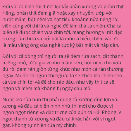
Đối với cá biển thì được lọc lấy phần xương và phần thịt
riêng, phần thịt đem giã hoặc xay nhuyễn, ướp với
nước mắm, bột nêm và hạt tiêu khoảng nửa tiếng rồi
viên cùng với thì là và nghệ để làm chả cá chiên. Chả cá
biển sẽ được chiên vừa chín tới, mang hương vị rất đặc
trưng của thì là và nổi bật là mùi cá biển, thêm vào đó
là màu vàng óng của nghệ cực kỳ bắt mắt và hấp dẫn.
Đối với cá đồng thì người ta sẽ đem rửa sạch, cắt thành
miếng nhỏ, ướp gia vị như mắm tiêu, bột nêm cho vừa
đủ rồi đem rán giòn từng khúc như món cá rán thường
ngày. Muốn cá ngon thì người ta sẽ khéo léo chiên cho
cá vừa chín tới và để cho ráo dầu, như vậy thịt cá sẽ
ngon và mềm mà không bị ngấy dầu mỡ.
Nước lèo của bún thì phải dùng cả xương ống lợn với
xương và đầu cá biển ninh nhừ thì mới cho được vị
ngon ngọt riêng và đặc trưng của bún cá Hải Phòng. Vị
ngọt thanh từ xương và đầu cá khác hẳn với vị ngọt
gắt, không tự nhiên của mỳ chính.