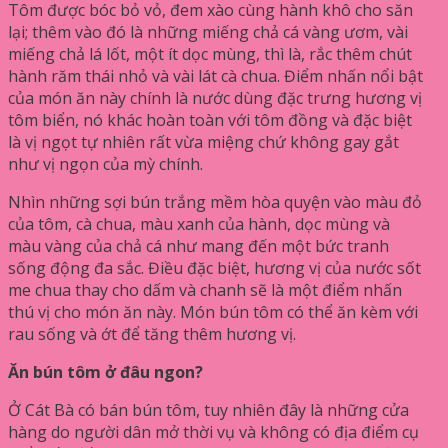
Tôm được bóc bỏ vỏ, đem xào cùng hành khô cho săn
lại; thêm vào đó là những miếng chả cá vàng ươm, vài
miếng chả lá lốt, một ít dọc mùng, thì là, rắc thêm chút
hành răm thái nhỏ và vài lát cà chua. Điểm nhấn nổi bật
của món ăn này chính là nước dùng đặc trưng hương vị
tôm biển, nó khác hoàn toàn với tôm đồng và đặc biệt
là vị ngọt tự nhiên rất vừa miệng chứ không gay gắt
như vị ngọn của mỳ chính.
Nhìn những sợi bún trắng mềm hòa quyện vào màu đỏ
của tôm, cà chua, màu xanh của hành, dọc mùng và
màu vàng của chả cá như mang đến một bức tranh
sống động đa sắc. Điều đặc biệt, hương vị của nước sốt
me chua thay cho dấm và chanh sẽ là một điểm nhấn
thú vị cho món ăn này. Món bún tôm có thể ăn kèm với
rau sống và ớt để tăng thêm hương vị.
Ăn bún tôm ở đâu ngon?
Ở Cát Bà có bán bún tôm, tuy nhiên đây là những cửa
hàng do người dân mở thời vụ và không có địa điểm cụ