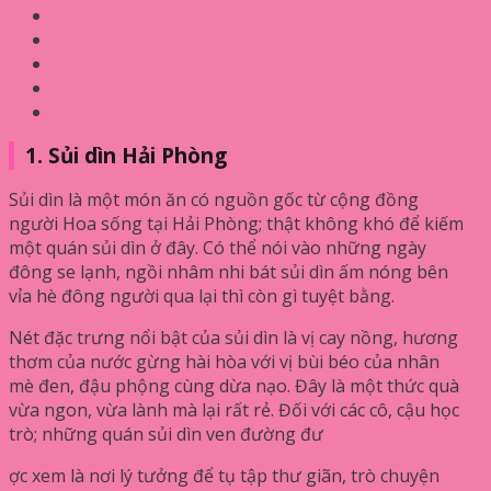
9. Cơm cháy hải sản
10. Gỏi nhệch Tràng Cát
11. Nem cua bể
12. Bánh mỳ cay Hải Phòng
13. Bánh đa cua Hải Phòng
1. Sủi dìn Hải Phòng
Sủi dìn là một món ăn có nguồn gốc từ cộng đồng
người Hoa sống tại Hải Phòng; thật không khó để kiếm
một quán sủi dìn ở đây. Có thể nói vào những ngày
đông se lạnh, ngồi nhâm nhi bát sủi dìn ấm nóng bên
vỉa hè đông người qua lại thì còn gì tuyệt bằng.
Nét đặc trưng nổi bật của sủi dìn là vị cay nồng, hương
thơm của nước gừng hài hòa với vị bùi béo của nhân
mè đen, đậu phộng cùng dừa nạo. Đây là một thức quà
vừa ngon, vừa lành mà lại rất rẻ. Đối với các cô, cậu học
trò; những quán sủi dìn ven đường đư
ợc xem là nơi lý tưởng để tụ tập thư giãn, trò chuyện