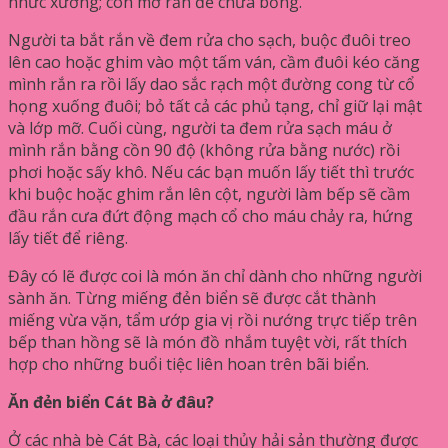
nhức xương; còn mỡ rắn để chữa bỏng.
Người ta bắt rắn về đem rửa cho sạch, buộc đuôi treo
lên cao hoặc ghim vào một tấm ván, cầm đuôi kéo căng
mình rắn ra rồi lấy dao sắc rạch một đường cong từ cổ
họng xuống đuôi; bỏ tất cả các phủ tạng, chỉ giữ lại mật
và lớp mỡ. Cuối cùng, người ta đem rửa sạch máu ở
mình rắn bằng cồn 90 độ (không rửa bằng nước) rồi
phơi hoặc sấy khô. Nếu các bạn muốn lấy tiết thì trước
khi buộc hoặc ghim rắn lên cột, người làm bếp sẽ cầm
đầu rắn cưa đứt động mạch cổ cho máu chảy ra, hứng
lấy tiết để riêng.
Đây có lẽ được coi là món ăn chỉ dành cho những người
sành ăn. Từng miếng đẻn biển sẽ được cắt thành
miếng vừa vặn, tẩm ướp gia vị rồi nướng trực tiếp trên
bếp than hồng sẽ là món đồ nhắm tuyệt vời, rất thích
hợp cho những buổi tiệc liên hoan trên bãi biển.
Ăn đẻn biển Cát Bà ở đâu?
Ở các nhà bè Cát Bà, các loại thủy hải sản thường được