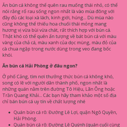
Ăn bún cá không thể quên rau muống thái nhỏ, có thể
nói rằng rổ rau sống ngon nhất là vào mùa đông với
đầy đủ các loại xà lách, kinh giới, húng… Dù mùa nào
cũng không thể thiếu hoa chuối thái mỏng mang
hương vị vừa bùi vừa chát, rất thích hợp với bún cá.
Thật khó có thể quên ấn tượng về bát bún cá với màu
vàng của chả cá, màu xanh của dọc mùng, màu đỏ của
cà chua ngập trong nước dùng trong veo đang bốc
khói.
Ăn bún cá Hải Phòng ở đâu ngon?
Ở phố Cảng, tìm nơi thưởng thức bún cá không khó,
song có lẽ với người dân thành phố, ngon nhất là
những quán nằm trên đường Tô Hiệu, Lãn Ông hoặc
Trần Quang Khải… Các bạn hãy tham khảo một số địa
chỉ bán bún cá uy tín về chất lượng nhé
Quán bún cá rô: Đướng Lê Lợi, quận Ngô Quyền,
Hải Phòng.
Quán bún cá rô: Đường Lê Quýnh (quán cuối cùng