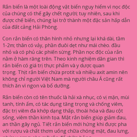
Rắn biển là một loài động vật biển nguy hiểm vì nọc độc
của chúng có thể gây chết người; tuy nhiên, sau khi
được chế biến, chúng lại trở thành một đặc sản hấp dẫn
của đất cảng Hải Phòng.
Con rắn biển có thân hình nhỏ nhưng lại khá dài, tầm
1-2m; thân có vảy, phần đuôi dẹt như mái chèo. đầu
nhỏ và có phủ các phiến sừng. Phần nọc độc của rắn
nằm ở hàm răng trên. Theo kinh nghiệm dân gian thì
rắn biển có giá trị thực phẩm và y dược quan
trọng. Thịt rắn biển chứa protit và nhiều axit amin nên
không chỉ người Việt Nam mà người châu Á cũng rất
thích ăn vì ngon và bổ dưỡng.
Rắn biển còn có tên thuốc là hải xà nhục, có vị mặn, mùi
tanh, tính ẩm, có tác dụng tăng trọng và chống viêm,
đặc trị viêm đa khớp dạng thấp, thoái hóa và đau cột
sống, viêm thần kinh tọa. Mật rắn biển giúp giảm đau,
an thần gây ngủ. Tiết rắn biển mới hứng khi được pha
với rượu và chất thơm uống chữa chóng mặt, đau lưng,