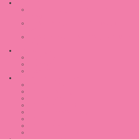
3 quán chả cá nhất định phải thử
1. Chả cá Lã Vọng – 14 Chả Cá, Hoàn Kiếm,
Hà Nội
2. Chả cá Lão Ngư 171 Thái Hà, Đống Đa, Hà
Nội
3. Chả Cá Anh Vũ – 116 K1 Giảng võ, Ba Đình,
Hà Nội
3 món cơm ngon
1. Cơm rang
2. Cơm tấm
3. Cơm niêu
8 món bánh mì ngon Hà Nội
1. Bánh mì chảo
2. Bánh mì sốt vang
3. Bánh mì bít tết
4. Bánh mì patê – chả
5. Bánh mì thịt xiên nướng
6. Bánh mì que
7. Bánh mì que Pháp
8. Bánh mì Doner Kebab