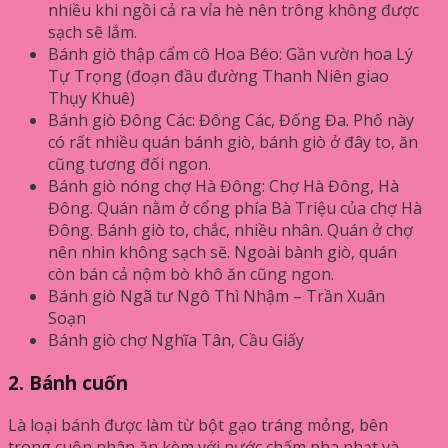
nhiều khi ngồi cả ra vỉa hè nên trông không được
sạch sẽ lắm.
Bánh giò thập cẩm cô Hoa Béo: Gần vườn hoa Lý
Tự Trọng (đoạn đầu đường Thanh Niên giao
Thụy Khuê)
Bánh giò Đông Các: Đông Các, Đống Đa. Phố này
có rất nhiều quán bánh giò, bánh giò ở đây to, ăn
cũng tương đối ngon.
Bánh giò nóng chợ Hà Đông: Chợ Hà Đông, Hà
Đông. Quán nằm ở cổng phía Bà Triệu của chợ Hà
Đông. Bánh giò to, chắc, nhiều nhân. Quán ở chợ
nên nhìn không sạch sẽ. Ngoài bành giò, quán
còn bán cả nộm bò khô ăn cũng ngon.
Bánh giò Ngã tư Ngô Thì Nhậm – Trần Xuân
Soạn
Bánh giò chợ Nghĩa Tân, Cầu Giấy
2. Bánh cuốn
Là loại bánh được làm từ bột gạo tráng mỏng, bên
trong cuộn nhân ăn kèm với nước chấm pha nhạt và