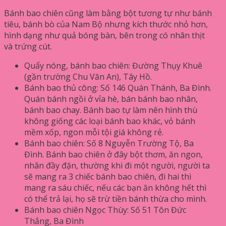
Bánh bao chiên cũng làm bằng bột tương tự như bánh
tiêu, bánh bò của Nam Bộ nhưng kích thước nhỏ hơn,
hình dạng như quả bóng bàn, bên trong có nhân thịt
và trứng cút.
Quẩy nóng, bánh bao chiên: Đường Thụy Khuê
(gần trường Chu Văn An), Tây Hồ.
Bánh bao thủ công: Số 146 Quán Thánh, Ba Đình.
Quán bánh ngồi ở vỉa hè, bán bánh bao nhân,
bánh bao chay. Bánh bao tự làm nên hình thù
không giống các loại bánh bao khác, vỏ bánh
mềm xốp, ngon mỗi tội giá không rẻ.
Bánh bao chiên: Số 8 Nguyễn Trường Tộ, Ba
Đình. Bánh bao chiên ở đây bột thơm, ăn ngon,
nhân đầy đặn, thường khi đi một người, người ta
sẽ mang ra 3 chiếc bánh bao chiên, đi hai thì
mang ra sáu chiếc, nếu các bạn ăn không hết thì
có thể trả lại, họ sẽ trừ tiền bánh thừa cho mình.
Bánh bao chiên Ngọc Thùy: Số 51 Tôn Đức
Thắng, Ba Đình