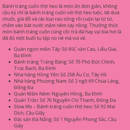
Bánh tráng cuốn thịt heo là món ăn đơn giản, không
cầu kỳ chỉ là bánh tráng cuốn với thịt heo luộc, lát dưa
chuột, giá đỗ và các loại rau sống rồi cuộn lại từ từ,
chấm vào bát nước mắm nêm cay nồng. Thưởng thức
món bánh tráng cuốn cùng cốc trà đá hay vại bia hơi là
đã đủ một buổi tụ tập no nê mà vui vẻ.
Quán ngon miền Tây: Số 65C văn Cao, Liễu Giai,
Ba Đình
Bánh tráng Trảng Bàng: Số 70 Phó Đức Chính,
Trúc Bạch, Ba Đình
Nhà hàng Hồng Yến: Số 258 Âu Cơ, Tây Hồ
Nhà hàng Phương Nam: Số 2 ngõ 69 Chùa Láng,
Đống Đa
Quán Mắm Nêm: Nguyên Hồng, Ba Đình
Quán Trần: Số 76 Nguyễn Chí Thanh, Đống Đa
Slow life – Bánh tráng cuốn thịt heo: Số 92 Mai
Dịch, Cầu Giấy
Đặc sản Đà Nẵng: Số 1 Nguyễn Phong Sắc, Cầu
Giấy