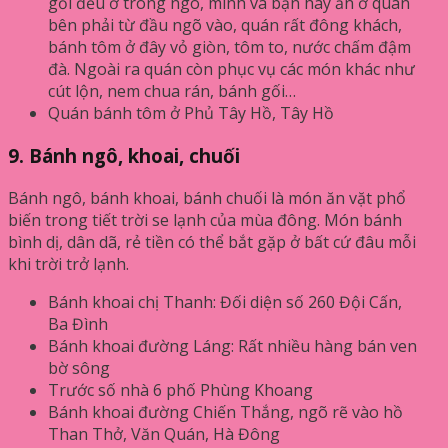
gối đều ở trong ngõ, mình và bạn hay ăn ở quán
bên phải từ đầu ngõ vào, quán rất đông khách,
bánh tôm ở đây vỏ giòn, tôm to, nước chấm đậm
đà. Ngoài ra quán còn phục vụ các món khác như
cút lộn, nem chua rán, bánh gối…
Quán bánh tôm ở Phủ Tây Hồ, Tây Hồ
9. Bánh ngô, khoai, chuối
Bánh ngô, bánh khoai, bánh chuối là món ăn vặt phổ
biến trong tiết trời se lạnh của mùa đông. Món bánh
bình dị, dân dã, rẻ tiền có thể bắt gặp ở bất cứ đâu mỗi
khi trời trở lạnh.
Bánh khoai chị Thanh: Đối diện số 260 Đội Cấn,
Ba Đình
Bánh khoai đường Láng: Rất nhiều hàng bán ven
bờ sông
Trước số nhà 6 phố Phùng Khoang
Bánh khoai đường Chiến Thắng, ngõ rẽ vào hồ
Than Thở, Văn Quán, Hà Đông