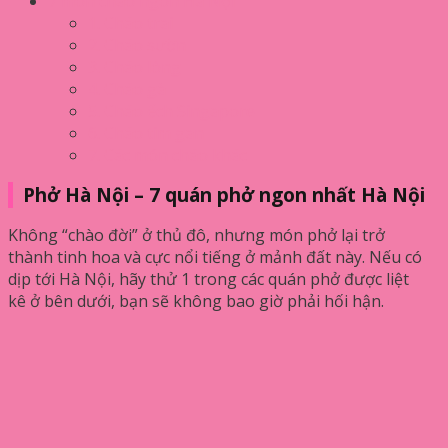
7 món cháo ngon Hà Nội
1. Cháo trai
2. Cháo sườn
3. Cháo lòng
4. Cháo gà
5. Cháo ếch Singapore
6. Cháo tim gan
7. Các món cháo khác
Phở Hà Nội – 7 quán phở ngon nhất Hà Nội
Không “chào đời” ở thủ đô, nhưng món phở lại trở
thành tinh hoa và cực nổi tiếng ở mảnh đất này. Nếu có
dịp tới Hà Nội, hãy thử 1 trong các quán phở được liệt
kê ở bên dưới, bạn sẽ không bao giờ phải hối hận.