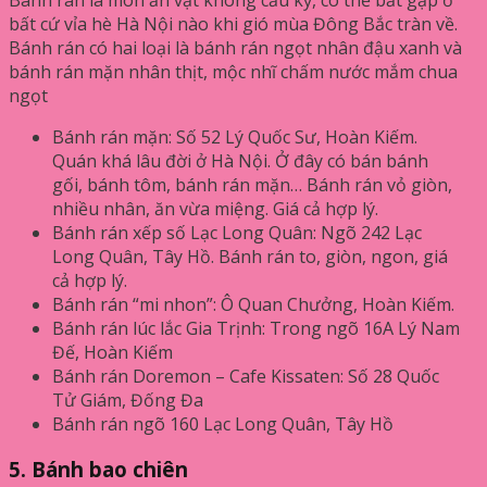
bất cứ vỉa hè Hà Nội nào khi gió mùa Đông Bắc tràn về.
Bánh rán có hai loại là bánh rán ngọt nhân đậu xanh và
bánh rán mặn nhân thịt, mộc nhĩ chấm nước mắm chua
ngọt
Bánh rán mặn: Số 52 Lý Quốc Sư, Hoàn Kiếm.
Quán khá lâu đời ở Hà Nội. Ở đây có bán bánh
gối, bánh tôm, bánh rán mặn… Bánh rán vỏ giòn,
nhiều nhân, ăn vừa miệng. Giá cả hợp lý.
Bánh rán xếp số Lạc Long Quân: Ngõ 242 Lạc
Long Quân, Tây Hồ. Bánh rán to, giòn, ngon, giá
cả hợp lý.
Bánh rán “mi nhon”: Ô Quan Chưởng, Hoàn Kiếm.
Bánh rán lúc lắc Gia Trịnh: Trong ngõ 16A Lý Nam
Đế, Hoàn Kiếm
Bánh rán Doremon – Cafe Kissaten: Số 28 Quốc
Tử Giám, Đống Đa
Bánh rán ngõ 160 Lạc Long Quân, Tây Hồ
5. Bánh bao chiên