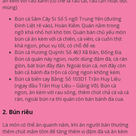
ăn kèm với rau xanh (có thể là rau cải, rau cần hoặc dọc
mùng)
Bún cá Sâm Cây Si: Số 5 ngõ Trung Yên (đường
Đinh Liệt rẽ vào), Hoàn Kiếm. Quán nằm trong
ngõ khá nhỏ hơi khó tìm. Quán bán chủ yếu món
bún cá ăn kèm với cá chiên, cá viên, cá cuốn thịt
khá ngon, phục vụ tốt, có chỗ để xe.
Bún cá Hương Quỳnh: Số 463 Xã Đàn, Đống Đa.
Bún cá quán này ngon, nước dùng đậm đà, cá rán
giòn, bát bún đầy đặn. Ngoài bún cá, nơi đây còn
bán cả bánh đa trộn cá cũng ngon không kém.
Bún cá biển cay Bằng: Số 103D1 Trần Huy Liệu
(ngay đầu Trần Huy Liệu – Giảng Võ). Bún cá
ngon, ăn kèm với rau sống, thêm chút chả cá và cá
rán, ngoài bún ra thì quán còn bán bánh đa cua.
2. Bún riêu
Là món có thể ăn quanh năm, khi ăn người bán thường
thêm chút mắm tôm để tăng thêm vị đậm đà và ăn kèm