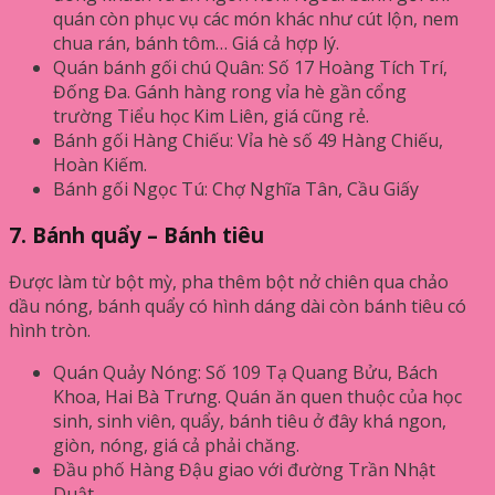
quán còn phục vụ các món khác như cút lộn, nem
chua rán, bánh tôm… Giá cả hợp lý.
Quán bánh gối chú Quân: Số 17 Hoàng Tích Trí,
Đống Đa. Gánh hàng rong vỉa hè gần cổng
trường Tiểu học Kim Liên, giá cũng rẻ.
Bánh gối Hàng Chiếu: Vỉa hè số 49 Hàng Chiếu,
Hoàn Kiếm.
Bánh gối Ngọc Tú: Chợ Nghĩa Tân, Cầu Giấy
7. Bánh quẩy – Bánh tiêu
Được làm từ bột mỳ, pha thêm bột nở chiên qua chảo
dầu nóng, bánh quẩy có hình dáng dài còn bánh tiêu có
hình tròn.
Quán Quảy Nóng: Số 109 Tạ Quang Bửu, Bách
Khoa, Hai Bà Trưng. Quán ăn quen thuộc của học
sinh, sinh viên, quẩy, bánh tiêu ở đây khá ngon,
giòn, nóng, giá cả phải chăng.
Đầu phố Hàng Đậu giao với đường Trần Nhật
Duật