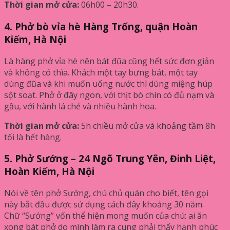
Thời gian mở cửa:
06h00 – 20h30.
4. Phở bò vỉa hè Hàng Trống, quận Hoàn
Kiếm, Hà Nội
Là hàng phở vỉa hè nên bát đũa cũng hết sức đơn giản
và không có thìa. Khách một tay bưng bát, một tay
dùng đũa và khi muốn uống nước thì dùng miệng húp
sột soạt. Phở ở đây ngon, với thịt bò chín có đủ nạm và
gầu, với hành lá chẻ và nhiều hành hoa.
Thời gian mở cửa:
5h chiều mở cửa và khoảng tầm 8h
tối là hết hàng.
5. Phở Sướng – 24 Ngõ Trung Yên, Đinh Liệt,
Hoàn Kiếm, Hà Nội
Nói về tên phở Sướng, chú chủ quán cho biết, tên gọi
này bắt đầu được sử dụng cách đây khoảng 30 năm.
Chữ “Sướng” vốn thể hiện mong muốn của chú: ai ăn
xong bát phở do mình làm ra cung phải thấy hạnh phúc