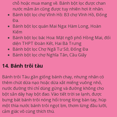
chỗ hoặc mua mang về. Bánh bột lọc được chan
nước mắm ăn cũng được tuy nhiên hơi ít nhân.
Bánh bột lọc chợ Vĩnh Hồ: B3 chợ Vĩnh Hồ, Đống
Đa.
Bánh bột lọc quán Mai Nga: Hàm Long, Hoàn
Kiếm
Bánh bột lọc bác Hoa: Mặt ngõ phố Hồng Mai, đối
diện THPT Đoàn Kết, Hai Bà Trưng
Bánh bột lọc Chợ Ngã Tư Sở, Đống Đa
Bánh bột lọc chợ Nghĩa Tân, Cầu Giấy
14. Bánh trôi tàu
Bánh trôi Tàu gần giống bánh chay, nhưng nhân có
thêm chút dừa nạo hoặc dừa xắt miếng vuông nhỏ,
nước đường thì chỉ dùng gừng và đường không cho
bột sắn dây hay bột đao. Vào tiết trời se lạnh, được
bưng bát bánh trôi nóng hổi trong lòng bàn tay, húp
một thìa nước bánh trôi ngọt lịm, thơm lừng đầu lưỡi,
cảm giác vô cùng thích thú.