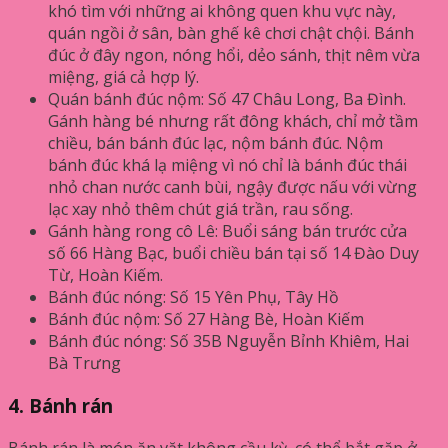
khó tìm với những ai không quen khu vực này,
quán ngồi ở sân, bàn ghế kê chơi chật chội. Bánh
đúc ở đây ngon, nóng hổi, dẻo sánh, thịt nêm vừa
miệng, giá cả hợp lý.
Quán bánh đúc nộm: Số 47 Châu Long, Ba Đình.
Gánh hàng bé nhưng rất đông khách, chỉ mở tầm
chiều, bán bánh đúc lạc, nộm bánh đúc. Nộm
bánh đúc khá lạ miệng vì nó chỉ là bánh đúc thái
nhỏ chan nước canh bùi, ngậy được nấu với vừng
lạc xay nhỏ thêm chút giá trần, rau sống.
Gánh hàng rong cô Lê: Buổi sáng bán trước cửa
số 66 Hàng Bạc, buổi chiều bán tại số 14 Đào Duy
Từ, Hoàn Kiếm.
Bánh đúc nóng: Số 15 Yên Phụ, Tây Hồ
Bánh đúc nộm: Số 27 Hàng Bè, Hoàn Kiếm
Bánh đúc nóng: Số 35B Nguyễn Bỉnh Khiêm, Hai
Bà Trưng
4. Bánh rán
Bánh rán là món ăn vặt không cầu kỳ, có thể bắt gặp ở