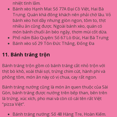
nhiệt tình lắm.
Bánh xèo Hạnh Mai: Số 77A Đại Cồ Việt, Hai Bà
Trưng. Quán khá đông khách nên phải chờ lâu. Vỏ
bánh xèo hơi dầy nhưng giòn ngon, tôm to, thịt
nhiều ăn cũng được. Ngoài bánh xèo, quán có
món bánh chuối ăn béo ngậy, thơm mùi cốt dừa.
Phố nấm Bảo Quyên: Số 67 Lò Đúc, Hai Bà Trưng
Bánh xèo số 29 Tôn Đức Thắng, Đống Đa
11. Bánh tráng trộn
Bánh tráng trộn gồm có bánh tráng cắt nhỏ trộn với
thịt bò khô, xoài thái sợi, trứng chim cút, hành phi và
phồng tôm, món ăn này có vị chua, cay rất ngon.
Bánh tráng nướng cũng là món ăn quen thuộc của Sài
Gòn, bánh tráng được nướng trên bếp than, bên trên
là trứng, xúc xích, pho mai và còn có cái tên rất Việt
“pizza Việt”.
Bánh tráng nướng: Số 48 Hàng Tre, Hoàn Kiếm.