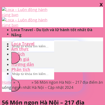
X
Skip to content
Loca Travel - Du lịch và lữ hành tốt nhất Đà
Nẵng
Loca Travel
Ẩm thực
Du lịch
Đánh giá
Hướng dẫn
Phân tích
Home
»
Ẩm thực
»
56 Món ngon Hà Nội – 217 địa điểm ăn
uống ngon nhất Hà Nội – Cập nhật 2024
56 Món ngon Hà Nội – 217 địa