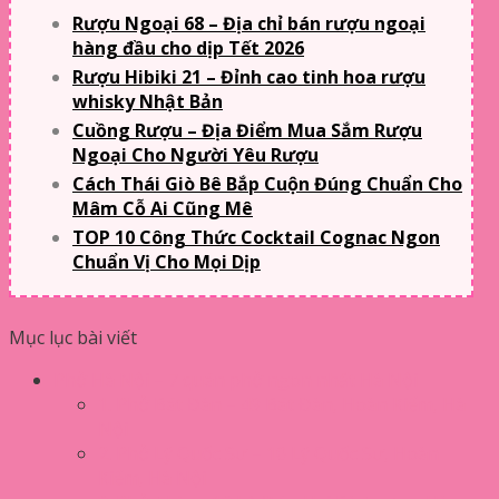
Rượu Ngoại 68 – Địa chỉ bán rượu ngoại
hàng đầu cho dịp Tết 2026
Rượu Hibiki 21 – Đỉnh cao tinh hoa rượu
whisky Nhật Bản
Cuồng Rượu – Địa Điểm Mua Sắm Rượu
Ngoại Cho Người Yêu Rượu
Cách Thái Giò Bê Bắp Cuộn Đúng Chuẩn Cho
Mâm Cỗ Ai Cũng Mê
TOP 10 Công Thức Cocktail Cognac Ngon
Chuẩn Vị Cho Mọi Dịp
Mục lục bài viết
Phở Hà Nội – 7 quán phở ngon nhất Hà Nội
1. Phở Bát Đàn – 49 Bát Đàn, Hoàn Kiếm, Hà
Nội
2. Phở Lý Quốc Sư – 10 Lý Quốc Sư, Hoàn
Kiếm, Hà Nội