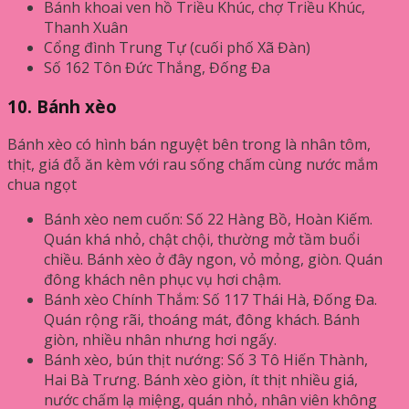
Bánh khoai ven hồ Triều Khúc, chợ Triều Khúc,
Thanh Xuân
Cổng đình Trung Tự (cuối phố Xã Đàn)
Số 162 Tôn Đức Thắng, Đống Đa
10. Bánh xèo
Bánh xèo có hình bán nguyệt bên trong là nhân tôm,
thịt, giá đỗ ăn kèm với rau sống chấm cùng nước mắm
chua ngọt
Bánh xèo nem cuốn: Số 22 Hàng Bồ, Hoàn Kiếm.
Quán khá nhỏ, chật chội, thường mở tầm buổi
chiều. Bánh xèo ở đây ngon, vỏ mỏng, giòn. Quán
đông khách nên phục vụ hơi chậm.
Bánh xèo Chính Thắm: Số 117 Thái Hà, Đống Đa.
Quán rộng rãi, thoáng mát, đông khách. Bánh
giòn, nhiều nhân nhưng hơi ngấy.
Bánh xèo, bún thịt nướng: Số 3 Tô Hiến Thành,
Hai Bà Trưng. Bánh xèo giòn, ít thịt nhiều giá,
nước chấm lạ miệng, quán nhỏ, nhân viên không