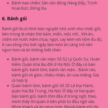
Bánh bao chiên: Sân vận động Hàng Đẫy, Trịnh
Hoài Đức, Đống Đa
6. Bánh gối
Bánh gối là có hình bán nguyệt nhỏ xinh như chiếc gối,
bên trong là nhân thịt băm, miến, mộc nhĩ… Khi ăn,
chấm với nước mắm chua, ngọt, cay kèm với nộm đu đủ,
ít rau sống cho bớt ngấy làm món ăn càng trở nên
ngon hơn và ăn không biết chán
Bánh gối, bánh rán mặn: Số 52 Lý Quốc Sư, Hoàn
Kiếm. Quán khá lâu đời ở Hà Nội. Ở đây có bán
bánh gối, bánh tôm, bánh rán mặn… Bánh rán,
bánh gối vỏ giòn, nhiều nhân, ăn vừa miệng. Giá
cả hợp lý.
Quán bánh tôm, bánh gối: Số 25 Lê Đại Hành,
quận Hai Bà Trưng, Hà Nội. Ở đây có hai quán
bán bánh gối, bánh tôm đều ở trong ngõ, theo
mình thấy thì quán ở bên phải từ đầu ngõ vào
đông khách và ăn ngon hơn. Ngoài bánh gối thì