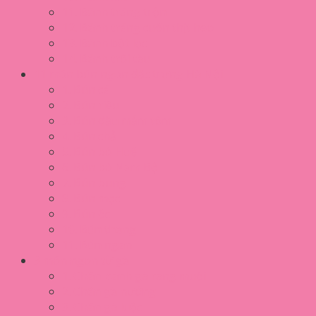
11. Bánh tráng trộn
12. Bánh tráng cuốn thịt heo
13. Bánh bột lọc
14. Bánh trôi tàu
11 món bún ngon đặc trưng Hà Nội
1. Bún cá
2. Bún riêu
3. Bún đậu mắm tôm
4. Bún chả
5. Bún bò Huế
6. Bún bò Nam Bộ
7. Bún bung
8. Bún mọc
9. Bún ốc
10. Bún thang
11. Bún ngan
3 món ngon từ gà
1. Chân, cánh gà rang muối
2. Chân gà nướng
3. Chân gà luộc