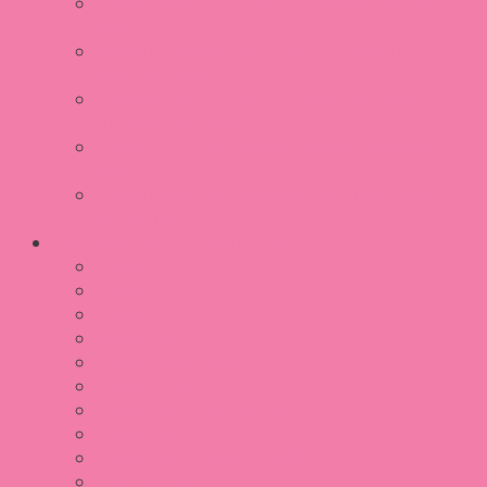
3. Phở Thìn – 13 Lò Đúc, Hai Bà Trưng, Hà
Nội
4. Phở bò vỉa hè Hàng Trống, quận Hoàn
Kiếm, Hà Nội
5. Phở Sướng – 24 Ngõ Trung Yên, Đinh Liệt,
Hoàn Kiếm, Hà Nội
6. Phở Vui – 25 Hàng Giầy, Hoàn Kiếm, Hà
Nội
7. Phở Nhớ – 27A Huỳnh Thúc Kháng, Đống
Đa, Hà Nội
14 món bánh đặc sản Hà Nội
1. Bánh giò
2. Bánh cuốn
3. Bánh đúc
4. Bánh rán
5. Bánh bao chiên
6. Bánh gối
7. Bánh quẩy – Bánh tiêu
8. Bánh tôm
9. Bánh ngô, khoai, chuối
10. Bánh xèo