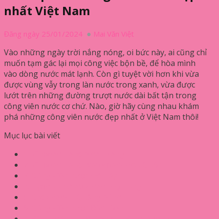
nhất Việt Nam
Đăng ngày 25/01/2024
Mai Văn Việt
Vào những ngày trời nắng nóng, oi bức này, ai cũng chỉ
muốn tạm gác lại mọi công việc bộn bề, để hòa mình
vào dòng nước mát lạnh. Còn gì tuyệt vời hơn khi vừa
được vùng vẫy trong làn nước trong xanh, vừa được
lướt trên những đường trượt nước dài bất tận trong
công viên nước cơ chứ. Nào, giờ hãy cùng nhau khám
phá những công viên nước đẹp nhất ở Việt Nam thôi!
Mục lục bài viết
1. Vinpearl Land Nha Trang
2. Vinpearl Land Waterpark Phú Quốc
3. Công viên nước Hồ Tây
4. Typhoon Water Park Hạ Long
5. Coto Park – Quảng Ninh
6. Công viên nước Đầm Sen
7. Biển nhân tạo Đại Nam – Bình Dương