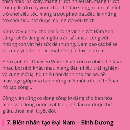
thích như: lốc xoáy, máng trượt nhiều làn, máng trượt
khổng lồ, đu dây vượt thác, hồ tạo sóng, xoắn cực đỉnh,
trò chơi siêu tốc, máng trượt phao ba…đều là những
trò chơi siêu hot được mọi người yêu thích.
Khu vực vui chơi cho em ở công viên nước Đầm Sen
cũng rất đa dạng và ngập tràn sắc màu, cùng với
những con vật hết sức dễ thương. Đảm bảo các bé sẽ
vô cùng yêu thích các hoạt động ở đây cho xem.
Bên cạnh đó, Damsen Water Park còn có nhiều hồ khác
nhau bơi nhỏ khác nhau mang đến nhiều trải nghiệm
vô cùng mới lạ: hồ thiếu nhi dành cho các bé, hồ
massage giúp xua tan những mệt mỏi trên cơ thể bạn,
hồ tạo sóng…
Công viên cũng có dòng sông lơ đãng cho bạn hòa
mình vào dòng nước mát lành, để đầu óc được thư
giãn, thoải mái tuyệt đối.
7. Biển nhân tạo Đại Nam – Bình Dương