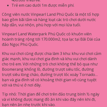
Trẻ em cao dưới 1m được miễn phí.
Công viên nước Vinpearl Land Phú Quốc là một tổ hợp
bao gồm bãi tắm và hàng loạt các trò chơi dưới nước
hấp dẫn, vui nhộn, phù hợp với mọi lứa tuổi.
Vinpearl Land Waterpark Phú Quốc có khuôn viên
hoành tráng rộng tới 170.000m2, tọa lạc tại Bãi Dài của
đảo Ngọc Phú Quốc.
Khu vui chơi cũng được chia làm 3 khu: khu vui chơi cảm
giác mạnh, khu vui chơi gia đình và khu vui chơi dành
cho trẻ em. Với những trò chơi không thể bỏ qua như
Boomerang khổng lồ, đường trượt siêu tốc, đường
trượt siêu lòng chảo, đường trượt lốc xoáy Tornado…
bạn và gia đình sẽ có khoảng thời gian vô cùng tuyệt
vời và thú vị ở nơi đây.
Tip nhỏ: Thời gian để chơi trên đảo trung bình ½ ngày
và vì không được mang đồ ăn khi vào đây nên khi đi,
bạn nên ăn nhẹ trước khi vào.