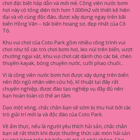
chơi đặc biệt hấp dẫn và mới mẻ. Công viên nước bơm
hơi này có tổng diện tích hơn 1.000m2 với thiết kế hiện
đại và vô cùng độc đáo, được xây dựng ngay trên bãi
biển Hồng Vân – bãi biển hoang sơ, đẹp nhất của Cô
Tô.
Khu vui chơi của Coto Park gồm nhiều công trình vui
chơi như tổ các trò chơi bơm hơi, leo núi trên biển, vượt
chướng ngại vật, khu vui chơi cát dành cho các bé, chèo
thuyền kayak, bóng chuyền nước, cưỡi phao chuối…
Vì là công viên nước bơm hơi được xây dựng trên biển
nên đội ngũ nhân viên cứu hộ, kĩ thuật tại đây rất
chuyên nghiệp, được đào tạo nghiệp vụ đầy đủ nên
bạn hoàn toàn có thể an tâm.
Dạo một vòng, chắc chắn bạn sẽ sớm bị thu hút bởi các
trò giải trí mới lạ và độc đáo của Coto Park.
Về ẩm thực, nếu là người yêu thích hải sản, chắc chắn
bạn sẽ rất thích khi được thưởng thức các món hải sản
tại nhà hàng trên bờ biển với giá cả phải chăng. Còn