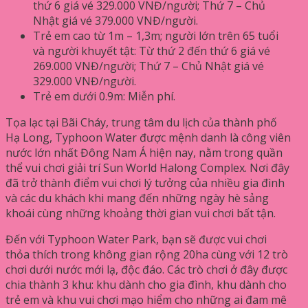
thứ 6 giá vé 329.000 VNĐ/người; Thứ 7 – Chủ
Nhật giá vé 379.000 VNĐ/người.
Trẻ em cao từ 1m – 1,3m; người lớn trên 65 tuổi
và người khuyết tật: Từ thứ 2 đến thứ 6 giá vé
269.000 VNĐ/người; Thứ 7 – Chủ Nhật giá vé
329.000 VNĐ/người.
Trẻ em dưới 0.9m: Miễn phí.
Tọa lạc tại Bãi Cháy, trung tâm du lịch của thành phố
Hạ Long, Typhoon Water được mệnh danh là công viên
nước lớn nhất Đông Nam Á hiện nay, nằm trong quần
thể vui chơi giải trí Sun World Halong Complex. Nơi đây
đã trở thành điểm vui chơi lý tưởng của nhiều gia đình
và các du khách khi mang đến những ngày hè sảng
khoái cùng những khoảng thời gian vui chơi bất tận.
Đến với Typhoon Water Park, bạn sẽ được vui chơi
thỏa thích trong không gian rộng 20ha cùng với 12 trò
chơi dưới nước mới lạ, độc đáo. Các trò chơi ở đây được
chia thành 3 khu: khu dành cho gia đình, khu dành cho
trẻ em và khu vui chơi mạo hiểm cho những ai đam mê