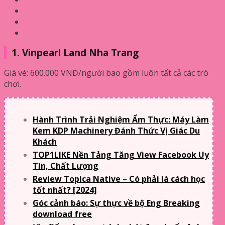
8. Công viên nước Hồ Mây – Vũng Tàu
9. Công viên nước Thanh Hà – Hà Nội
10. Baara Land – Công viên Biển Hà Nội
1. Vinpearl Land Nha Trang
Giá vé: 600.000 VNĐ/người bao gồm luôn tất cả các trò
chơi.
Hành Trình Trải Nghiệm Ẩm Thực: Máy Làm
Kem KDP Machinery Đánh Thức Vị Giác Du
Khách
TOP1LIKE Nền Tảng Tăng View Facebook Uy
Tín, Chất Lượng
Review Topica Native – Có phải là cách học
tốt nhất? [2024]
Góc cảnh báo: Sự thực về bộ Eng Breaking
download free