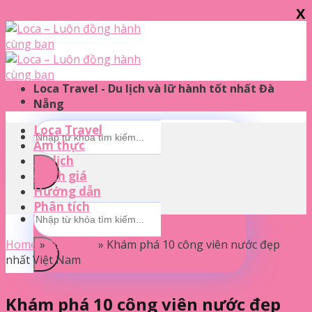
X
Skip to content
Loca Travel - Du lịch và lữ hành tốt nhất Đà
Nẵng
Loca Travel
Ẩm thực
Du lịch
Đánh giá
Hướng dẫn
Phân tích
Home
»
Đánh giá
»
Khám phá 10 công viên nước đẹp
nhất Việt Nam
Khám phá 10 công viên nước đẹp