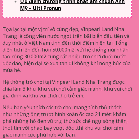
Ưu điểm chương trình phát âm chuẩn Anh
Mỹ – Ulti Pronun
Tọa lạc tại một vị trí vô cùng đẹp, Vinpearl Land Nha
Trang là công viên nước ngọt trên bãi biển đầu tiên và
duy nhất ở Việt Nam tính đến thời điểm hiện tại. Tổng
diện tích lên đến hơn 50.000m2, với hệ thống núi nhân
tạo rộng 30.000m2 cùng rất nhiều trò chơi dưới nước
độc đáo, hiện đại sẽ xua tan đi không khí nóng bức của
mùa hè.
Hệ thống trò chơi tại Vinpearl Land Nha Trang được
chia làm 3 khu: khu vui chơi cảm giác mạnh, khu vui chơi
gia đình và khu vui chơi cho trẻ em.
Nếu bạn yêu thích các trò chơi mang tính thử thách
như những ống trượt hình xoắn ốc cao 21 mét; khám
phá những hố đen vũ trụ; thử sức chế ngự sóng thần;
thót tim với phao bay vượt dốc…thì khu vui chơi cảm
giác mạnh cực phù hợp với bạn.