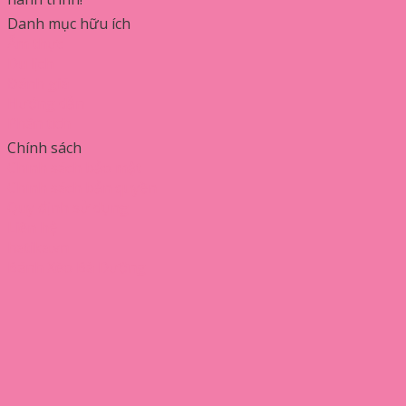
Danh mục hữu ích
Ẩm thực
Du lịch
Đánh giá
Hướng dẫn
Phân tích
Chính sách
Chính sách bảo mật
Chính sách bản quyền
Quy định sử dụng
Liên hệ
hatika.vn
Bánh Xèo Bà Dưỡng