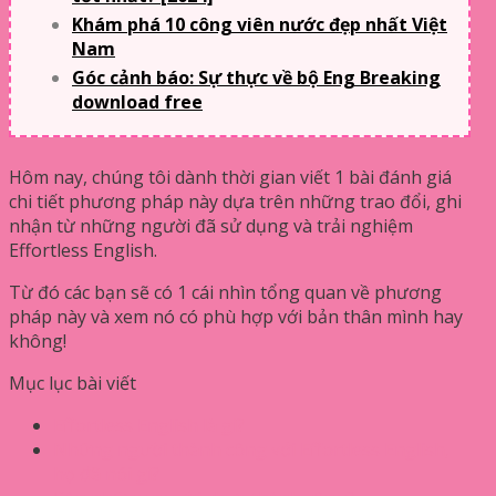
Khám phá 10 công viên nước đẹp nhất Việt
Nam
Góc cảnh báo: Sự thực về bộ Eng Breaking
download free
Hôm nay, chúng tôi dành thời gian viết 1 bài đánh giá
chi tiết phương pháp này dựa trên những trao đổi, ghi
nhận từ những người đã sử dụng và trải nghiệm
Effortless English.
Từ đó các bạn sẽ có 1 cái nhìn tổng quan về phương
pháp này và xem nó có phù hợp với bản thân mình hay
không!
Mục lục bài viết
Effortless English là gì?
Những người thành công với Effortless English,
họ đã nói gì?