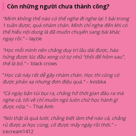
Còn những người chưa thành công?
“Mình không thể nào có thể nghe đi nghe lại 1 bài trong
1 tuần được, quá nhàm chán. Mình chỉ nghe đến khi có
thể hiểu nội dung là đã muốn chuyển sang bài khác
ngay rồi.”
– layzie
“Học mỗi mình nên chẳng duy trì lâu dài được, hào
hứng được lúc đầu xong cứ tự nhủ “thôi để hôm sau”,
thế là bỏ.”
– black crows
“
Học cái này rất dễ gây nhàm chán. Học thì cũng có
được phản xạ nhưng đơn điệu quá.”
– kvsbka
“Cả ngày bận túi bụi ra, chẳng hở thời gian đâu ra mà
nghe cả, tối về chỉ muốn ngủ luôn chứ học hành gì
được nữa.”
– Thai Anh
“Nói thật là quá lười, chẳng biết làm thế nào cả, chẳng
rủ được ai học cùng, cố được mấy ngày rồi thôi.”
–
icecream1412