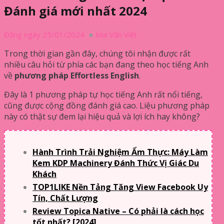
Đánh giá mới nhất 2024
Đăng ngày 25/01/2024
Mai Văn Việt
Trong thời gian gần đây, chúng tôi nhận được rất
nhiều câu hỏi từ phía các bạn đang theo học tiếng Anh
về
phương pháp Effortless English
.
Đây là 1 phương pháp tự học tiếng Anh rất nổi tiếng,
cũng được cộng đồng đánh giá cao. Liệu phương pháp
này có thật sự đem lại hiệu quả và lợi ích hay không?
Hành Trình Trải Nghiệm Ẩm Thực: Máy Làm
Kem KDP Machinery Đánh Thức Vị Giác Du
Khách
TOP1LIKE Nền Tảng Tăng View Facebook Uy
Tín, Chất Lượng
Review Topica Native – Có phải là cách học
tốt nhất? [2024]