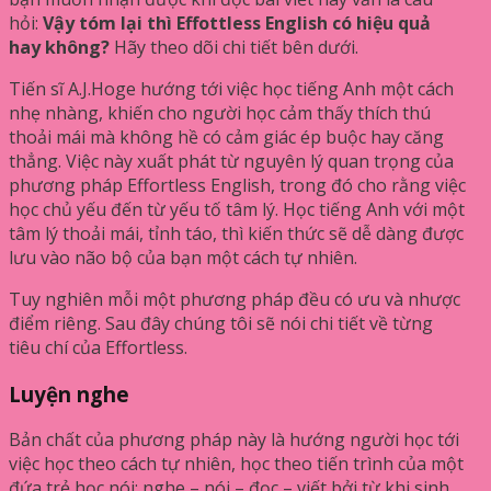
hỏi:
Vậy tóm lại thì Effottless English có hiệu quả
hay không?
Hãy theo dõi chi tiết bên dưới.
Tiến sĩ A.J.Hoge hướng tới việc học tiếng Anh một cách
nhẹ nhàng, khiến cho người học cảm thấy thích thú
thoải mái mà không hề có cảm giác ép buộc hay căng
thẳng. Việc này xuất phát từ nguyên lý quan trọng của
phương pháp Effortless English, trong đó cho rằng việc
học chủ yếu đến từ yếu tố tâm lý. Học tiếng Anh với một
tâm lý thoải mái, tỉnh táo, thì kiến thức sẽ dễ dàng được
lưu vào não bộ của bạn một cách tự nhiên.
Tuy nghiên mỗi một phương pháp đều có ưu và nhược
điểm riêng. Sau đây chúng tôi sẽ nói chi tiết về từng
tiêu chí của Effortless.
Luyện nghe
Bản chất của phương pháp này là hướng người học tới
việc học theo cách tự nhiên, học theo tiến trình của một
đứa trẻ học nói: nghe – nói – đọc – viết bởi từ khi sinh