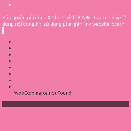
Phân tích
Bản quyền nội dung © thuộc về LOCA ® - Các hành vi sử
dụng nội dung khi sử dụng phải gắn link website loca.vn
Loca Travel
Ẩm thực
Du lịch
Đánh giá
Hướng dẫn
Phân tích
Assign a menu in Theme Options > Menus
WooCommerce not Found