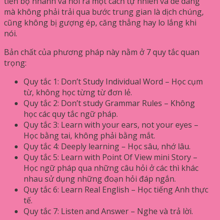
tiến bộ nhanh và nói ra một cách tự nhiên và dễ dàng
mà không phải trải qua bước trung gian là dịch chúng,
cũng không bị gượng ép, căng thẳng hay lo lắng khi
nói.
Bản chất của phương pháp này nằm ở 7 quy tắc quan
trọng:
Quy tắc 1: Don’t Study Individual Word – Học cụm
từ, không học từng từ đơn lẻ.
Quy tắc 2: Don’t study Grammar Rules – Không
học các quy tắc ngữ pháp.
Quy tắc 3: Learn with your ears, not your eyes –
Học bằng tai, không phải bằng mắt.
Quy tắc 4: Deeply learning – Học sâu, nhớ lâu.
Quy tắc 5: Learn with Point Of View mini Story –
Học ngữ pháp qua những câu hỏi ở các thì khác
nhau sử dụng những đoạn hỏi đáp ngắn.
Quy tắc 6: Learn Real English – Học tiếng Anh thực
tế.
Quy tắc 7: Listen and Answer – Nghe và trả lời.