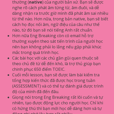
thường (
native
) của người bản xứ. Bạn sẽ được
nghe rõ cách phát âm từng từ, âm đuôi, và dễ
dàng nhận ra trước giờ mình đã phát âm sai nhiều
từ thế nào. Hơn nữa, trong bản native, bạn sẽ biết
cách họ đọc nối âm, ngữ điệu của câu như thế
nào, từ đó bạn sẽ nói tiếng Anh rất chuẩn.
Hơn nữa Eng Breaking còn có email hỗ trợ
thường xuyên theo sát tiến trình của người học
nên bạn không phải lo lắng nếu gặp phải khúc
mắc trong quá trình học.
Các bài học với các chủ gần gũi quen thuộc sẽ
theo chủ đề từ dễ đến khó, là trợ thủ giúp bạn
chinh phục 650 điểm TOEIC.
Cuối mỗi lesson, bạn sẽ được làm bài kiểm tra
tổng hợp kiến thức đã được học trong tuần
(ASSESSMENT) và có thể tự đánh giá được trình
độ của mình đã đến đâu.
Giọng nói trong Eng Breaking rất lôi cuốn và tự
nhiên, tạo được động lực cho người học. Chỉ khi
có hứng thú thì bạn mới học dễ dàng hơn và tự
động ghi nhớ lâu hơn rất nhiều.