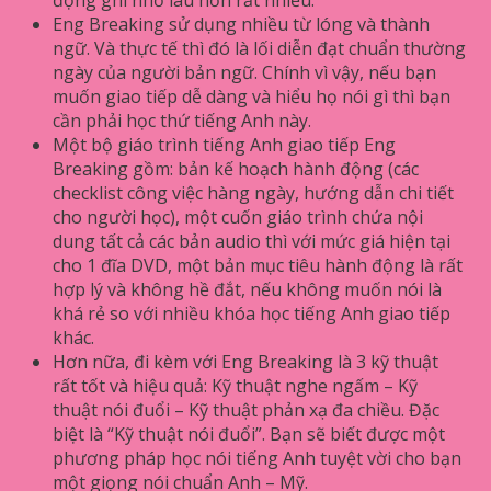
Eng Breaking sử dụng nhiều từ lóng và thành
ngữ. Và thực tế thì đó là lối diễn đạt chuẩn thường
ngày của người bản ngữ. Chính vì vậy, nếu bạn
muốn giao tiếp dễ dàng và hiểu họ nói gì thì bạn
cần phải học thứ tiếng Anh này.
Một bộ giáo trình tiếng Anh giao tiếp Eng
Breaking gồm: bản kế hoạch hành động (các
checklist công việc hàng ngày, hướng dẫn chi tiết
cho người học), một cuốn giáo trình chứa nội
dung tất cả các bản audio thì với mức giá hiện tại
cho 1 đĩa DVD, một bản mục tiêu hành động là rất
hợp lý và không hề đắt, nếu không muốn nói là
khá rẻ so với nhiều khóa học tiếng Anh giao tiếp
khác.
Hơn nữa, đi kèm với Eng Breaking là 3 kỹ thuật
rất tốt và hiệu quả: Kỹ thuật nghe ngấm – Kỹ
thuật nói đuổi – Kỹ thuật phản xạ đa chiều. Đặc
biệt là “Kỹ thuật nói đuổi”. Bạn sẽ biết được một
phương pháp học nói tiếng Anh tuyệt vời cho bạn
một giọng nói chuẩn Anh – Mỹ.