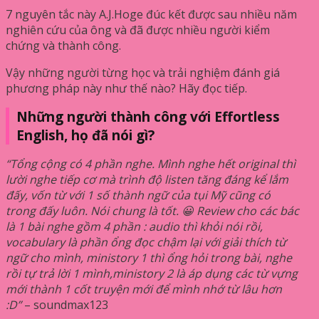
7 nguyên tắc này A.J.Hoge đúc kết được sau nhiều năm
nghiên cứu của ông và đã được nhiều người kiểm
chứng và thành công.
Vậy những người từng học và trải nghiệm đánh giá
phương pháp này như thế nào? Hãy đọc tiếp.
Những người thành công với Effortless
English, họ đã nói gì?
“Tổng cộng có 4 phần nghe. Mình nghe hết original thì
lười nghe tiếp cơ mà trình độ listen tăng đáng kể lắm
đấy, vốn từ với 1 số thành ngữ của tụi Mỹ cũng có
trong đấy luôn. Nói chung là tốt. 😀 Review cho các bác
là 1 bài nghe gồm 4 phần : audio thì khỏi nói rồi,
vocabulary là phần ổng đọc chậm lại với giải thích từ
ngữ cho mình, ministory 1 thì ổng hỏi trong bài, nghe
rồi tự trả lời 1 mình,ministory 2 là áp dụng các từ vựng
mới thành 1 cốt truyện mới để mình nhớ từ lâu hơn
:D”
– soundmax123