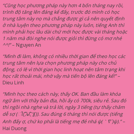
“Cũng học phương pháp này hơn 4 bốn tháng nay rồi,
trình độ tăng lên đáng kể đấy, trước đó mình có học
trung tâm này nọ mà chẳng được gì cả nên quyết định
ở nhà luyện theo phương pháp này luôn, tiếng Anh thì
mình phải học lâu dài chứ mới học được vài tháng hoặc
1 năm mà đòi nghe nói được giỏi thì đừng có mơ nhé
^^!”
– Nguyen An
“Mình đi làm, không có nhiều thời gian để theo học các
trung tâm nên lựa chọn phương pháp này cho chủ
động, có lẽ vì thời gian học linh hoạt nên tâm trạng khi
học rất thoải mái, nhờ vậy mà tiến bộ lên đáng kể!”
–
Dieu Linh
“Mình học theo cách này, thấy OK. Ban đầu làm khóa
ngữ âm với thầy bản địa, hồi ấy có 700k, siêu rẻ. Sau đó
thì ngồi nhà nghe và trả lời, ngày 3 tiếng (tự thấy chăm
dễ sợ (ી(΄◞ิ౪◟ิ‵)ʃ)). Sau đúng 6 tháng thì nói được (tiếng
Anh đấy ợ, chứ ko phải là tiếng mẹ đẻ nhá ψ(｀∇´)ψ).”
–
Hai Duong