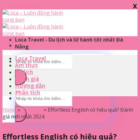
X
Skip to content
Loca Travel - Du lịch và lữ hành tốt nhất Đà
Nẵng
Loca Travel
Ẩm thực
Du lịch
Đánh giá
Hướng dẫn
Phân tích
Home
»
Đánh giá
»
Effortless English có hiệu quả? Đánh
giá mới nhất 2024
Effortless English có hiệu quả?