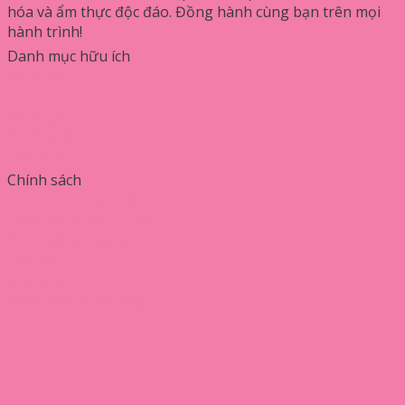
hóa và ẩm thực độc đáo. Đồng hành cùng bạn trên mọi
hành trình!
Danh mục hữu ích
Ẩm thực
Du lịch
Đánh giá
Hướng dẫn
Phân tích
Chính sách
Chính sách bảo mật
Chính sách bản quyền
Quy định sử dụng
Liên hệ
hatika.vn
Bánh Xèo Bà Dưỡng