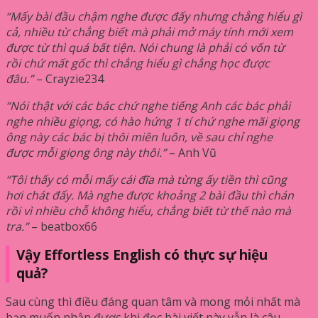
“Mấy bài đầu chậm nghe được đấy nhưng chẳng hiểu gì
cả, nhiều từ chẳng biết mà phải mở máy tính mới xem
được từ thì quá bất tiện. Nói chung là phải có vốn từ
rồi chứ mất gốc thì chẳng hiểu gì chẳng học được
đâu.”
– Crayzie234
“Nói thật với các bác chứ nghe tiếng Anh các bác phải
nghe nhiều giọng, có hào hứng 1 tí chứ nghe mãi giọng
ông này các bác bị thôi miên luôn, về sau chỉ nghe
được mỗi giọng ông này thôi.”
– Anh Vũ
“Tôi thấy có mỗi mấy cái đĩa mà từng ấy tiền thì cũng
hơi chát đấy. Mà nghe được khoảng 2 bài đầu thì chán
rồi vì nhiều chỗ không hiểu, chẳng biết từ thế nào mà
tra.”
– beatbox66
Vậy Effortless English có thực sự hiệu
quả?
Sau cùng thì điều đáng quan tâm và mong mỏi nhất mà
bạn muốn nhận được khi đọc bài viết này vẫn là câu