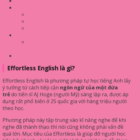
Còn những người chưa thành công?
Vậy Effortless English có thực sự hiệu quả?
Luyện nghe
Luyện nói và phản xạ
Ngữ pháp và từ vựng
Tổng kết
Vậy thì còn phương pháp nào khác có thể
thay thế được cho Effortless hay không?
Lời kết
Effortless English là gì?
Effortless English là phương pháp tự học tiếng Anh lấy
ý tưởng từ cách tiếp cận
ngôn ngữ của một đứa
trẻ
do tiến sĩ AJ Hoge (người Mỹ) sáng lập ra, được áp
dụng rất phổ biến ở 25 quốc gia với hàng triệu người
theo học.
Phương pháp này tập trung vào kĩ năng nghe để khi
nghe đã thành thạo thì nói cũng không phải vấn đề
quá lớn. Mục tiêu của Effortless là giúp đỡ người học