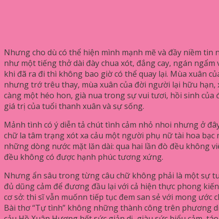
Nhưng cho dù có thể hiện mình mạnh mẽ và đầy niềm tin n
như một tiếng thở dài đày chua xót, đắng cay, ngán ngẩm 
khi đã ra đi thì không bao giờ có thể quay lại. Mùa xuân 
nhưng trớ trêu thay, mùa xuân của đời người lại hữu hạn, 
càng một héo hon, già nua trong sự vui tươi, hồi sinh của 
giá trị của tuổi thanh xuân và sự sống.
Mảnh tình có ý diễn tả chút tình cảm nhỏ nhoi nhưng ở đây 
chữ la tâm trạng xót xa cảu một người phụ nữ tài hoa bạc
những dòng nước mặt lăn dài: qua hai lần đò đều không v
đều không có được hạnh phúc tương xứng.
Nhưng ẩn sâu trong từng câu chữ không phải là một sự tu
đủ dũng cảm để đương đầu lại với cả hiện thực phong kiến
cơ sở: thi sĩ vẫn muốnn tiếp tục đem san sẻ với mong ước c
Bài thơ “Tự tình” không những thành công trên phương d
cảu Hồ Xuân Hương hết sức giản dị, giàu sức biểu cảm, t