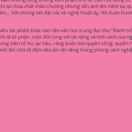
 khi lại chua chát chán chường nhưng vẫn ánh lên niềm lạc 
iến,… Với những nét đặc sắc về nghệ thuật ấy, Hồ Xuân Hươ
iều tác phẩm khác vào nền văn học trung đại như “Bánh trôi
h là số phận, cuộc đời cùng với tài năng và tính cách của 
hong kiến cổ hu, lạc hậu, ràng buộc moi quyền sống, quyền
 một lần nữa tô đậm dấu ấn rất riêng trong phong cách ngh