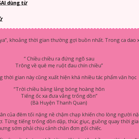
 SAI dùng từ
ử
a”, khoảng thời gian thường gợi buồn nhất. Trong ca dao x
“ Chiều chiều ra đứng ngõ sau
Trông về quê mẹ ruột đau chín chiều”
g thời gian này cũng xuất hiện khá nhiều tác phẩm văn học
“Trời chiều bảng lảng bóng hoàng hôn
Tiếng ốc xa đưa vẳng trống dồn”
(Bà Huyện Thanh Quan)
hân của đêm tối nặng nề chậm chạp khiến cho lòng người nặn
 Từng tiếng trống dồn dập, thúc giục, guồng quay thời gian 
ưng sớm phải chịu cảnh chăn đơn gối chiếc.