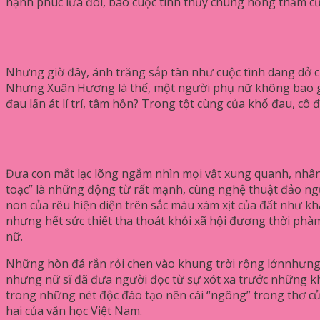
hạnh phúc lứa đôi, bao cuộc tình thủy chung nồng thắm cũ
Nhưng giờ đây, ánh trăng sắp tàn như cuộc tình dang dở 
Nhưng Xuân Hương là thế, một người phụ nữ không bao giờ 
đau lấn át lí trí, tâm hồn? Trong tột cùng của khổ đau, cô 
Đưa con mắt lạc lõng ngắm nhìn mọi vật xung quanh, nhân
toạc” là những động từ rất mạnh, cùng nghệ thuật đảo ng
non của rêu hiện diện trên sắc màu xám xịt của đất như k
nhưng hết sức thiết tha thoát khỏi xã hội đương thời phàm
nữ.
Những hòn đá rắn rỏi chen vào khung trời rộng lớnnhưng t
nhưng nữ sĩ đã đưa người đọc từ sự xót xa trước những kh
trong những nét độc đáo tạo nên cái “ngông” trong thơ c
hai của văn học Việt Nam.