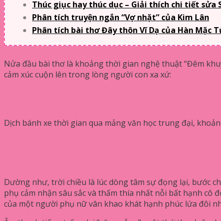
Thúc giục hay thúc dục – Giải thích chi tiết sửa
Phân tích truyện ngắn “Vợ nhặt” của Kim Lân
Phân tích bài thơ Đây thôn Vĩ Dạ của Hàn Mặc T
Nửa đầu bài thơ là khoảng thời gian nghệ thuật “Đêm khuy
cảm xúc cuộn lên trong lòng người con xa xứ:
Dịch bánh xe thời gian qua mảng văn học trung đại, khoản
Dường như, trời chiều là lúc dòng tâm sự đọng lại, bước c
phụ cảm nhận sâu sắc và thấm thía nhất nỗi bất hạnh cô đơ.
của một người phụ nữ vân khao khát hạnh phúc lứa đôi nh