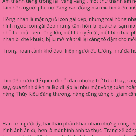
Âm thanh tiếng trống lại “văng vẳng”, một thứ thanh âm h
tâm hồn người phụ nữ đang xao động mải mê tìm kiếm một
Hồng nhan là một người con gái đẹp, nhưng “cái hồng nhan” 
hình người con gái đẹpnhưng tâm hồn lại quá chai sạn mọi
nhỏ bé, một bên rộng lớn, một bên yếu ớt, một bên bao 
nhan bị che khuất, bị lu mờ mà trái lại càng tô đậm cho mối
Trong hoàn cảnh khổ đau, kiếp người đó tưởng như đã hóa
Tìm đến rượu để quên đi nỗi đau nhưng trớ trêu thay, càng 
say, quá trình diễn ra lặp đi lặp lại như một vòng tuần ho
nàng Thúy Kiều đáng thương, nàng cũng từng bị giam cầm t
Hai con người ấy, hai thân phận khác nhau nhưng cùng ch
hình ảnh ẩn dụ hơn là một hình ảnh tả thực. Trăng xế bóng