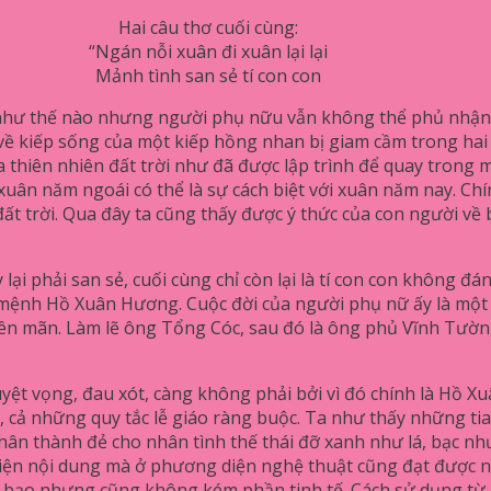
Hai câu thơ cuối cùng:
“Ngán nỗi xuân đi xuân lại lại
Mảnh tình san sẻ tí con con
hư thế nào nhưng người phụ nữu vẫn không thể phủ nhận hi
về kiếp sống của một kiếp hồng nhan bị giam cầm trong hai 
của thiên nhiên đất trời như đã được lập trình để quay tron
xuân năm ngoái có thể là sự cách biệt với xuân năm nay. Chí
đất trời. Qua đây ta cũng thấy được ý thức của con người về 
lại phải san sẻ, cuối cùng chỉ còn lại là tí con con không đá
 mệnh Hồ Xuân Hương. Cuộc đời của người phụ nữ ấy là một c
iên mãn. Làm lẽ ông Tổng Cóc, sau đó là ông phủ Vĩnh Tườn
yệt vọng, đau xót, càng không phải bởi vì đó chính là Hồ 
, cả những quy tắc lễ giáo ràng buộc. Ta như thấy những t
hân thành đẻ cho nhân tình thế thái đỡ xanh như lá, bạc như
iện nội dung mà ở phương diện nghệ thuật cũng đạt được 
áo bạo nhưng cũng không kém phần tinh tế. Cách sử dụng từ