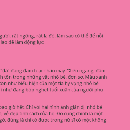
i, rất ngông, rất lạ đó, làm sao có thể để nỗi
 lao để làm động lực:
, “đá” đang đâm toạc chân mây. “Xiên ngang, đâm
nh tồn trong những vật nhỏ bé, đơn sơ. Màu xanh
còn như biểu hiện của một tia hy vọng nhỏ bé
 loi như đang bóp nghẹt tuổi xuân của người phụ
 giờ hết. Chỉ với hai hình ảnh giản dị, nhỏ bé
 vẻ đẹp tính cách của họ. Đo cũng chính là một
ờ, đúng là chỉ có được trong nữ sĩ có một không