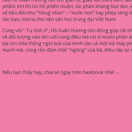
phẩm: khi thì tủi hổ phiền muộn, lúc phản kháng bực dọc,
vế tiểu đối như “hồng nhan” – “nước non” hay phép tăng t
táo bạo, mới lạ cho nền văn học trung đại Việt Nam.
Cùng với “ Tự tình II”, Hồ Xuân Hương còn đóng góp rất nh
về đối tượng nào thì cuối cùng điều mà nữ sĩ muốn phản án
bà còn chĩa thẳng ngòi bút của mình vào cả một bộ máy p
mạnh mẽ, cứng rắn đậm chất “ngông” của bà, điều này lại
Nếu bạn thấy hay, chia sẻ ngay trên facebook nhé! →