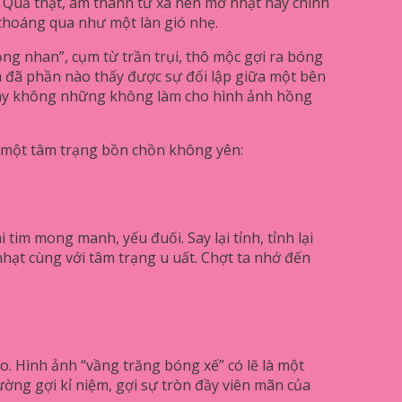
. Quả thật, âm thanh từ xa nên mờ nhạt hay chính
thoáng qua như một làn gió nhẹ.
ồng nhan”, cụm từ trần trụi, thô mộc gợi ra bóng
a đã phần nào thấy được sự đối lập giữa một bên
 đây không những không làm cho hình ảnh hồng
 một tâm trạng bồn chồn không yên:
tim mong manh, yếu đuối. Say lại tỉnh, tỉnh lại
nhạt cùng với tâm trạng u uất. Chợt ta nhớ đến
. Hình ảnh “vầng trăng bóng xế” có lẽ là một
ờng gợi kỉ niệm, gợi sự tròn đầy viên mãn của