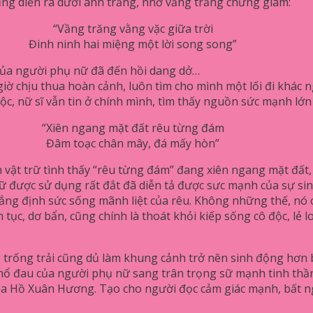
ng diễn ra dưới ánh trăng, nhờ vầng trăng chứng giám:
“Vầng trăng vằng vặc giữa trời
Đinh ninh hai miệng một lời song song”
của người phụ nữ đã đến hồi dang dở…
chịu thua hoàn cảnh, luôn tìm cho mình một lối đi khác ngườ
độc, nữ sĩ vẫn tin ở chính mình, tìm thấy nguồn sức mạnh lớn
“Xiên ngang mặt đất rêu từng đám
Đâm toạc chân mây, đá mấy hòn”
 vật trữ tình thấy “rêu từng đám” đang xiên ngang mặt đất
ữ được sử dụng rất đắt đã diễn tả được sưc mạnh của sự si
hẳng định sức sống mãnh liệt của rêu. Không những thế, nó 
 tục, dơ bẩn, cũng chính là thoát khỏi kiếp sống cô độc, lẻ
rống trải cũng dủ làm khung cảnh trở nên sinh động hơn bao
ổ đau của người phụ nữ sang trân trọng sữ mạnh tinh thần,
ủa Hồ Xuân Hương. Tạo cho người đọc cảm giác mạnh, bất ng