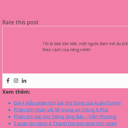
Rate this post
Mai Văn Việt
Tôi là Mai Văn Việt, một người đam mê du lịch
theo cách của riêng mình!
Xem thêm:
Gợi ý mẫu phân tích bài thơ Sóng của Xuân Quỳnh
Phân tích nhân vật Mị trong vợ chồng A Phủ
Phân tích bài thơ: Viếng lăng Bác – Viễn Phương
5 quán ăn ngon ở Thanh Oai bạn phải thử ngay!