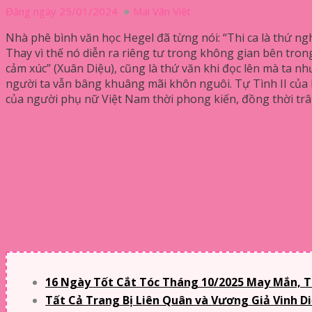
Đăng ngày 25/01/2024
Mai Văn Việt
Nhà phê bình văn học Hegel đã từng nói: “Thi ca là thứ n
Thay vì thế nó diễn ra riêng tư trong không gian bên tron
cảm xúc” (Xuân Diệu), cũng là thứ văn khi đọc lên mà ta nh
người ta vẫn bâng khuâng mãi khôn nguôi. Tự Tình II của
của người phụ nữ Việt Nam thời phong kiến, đồng thời trâ
16 Ngày Tốt Cắt Tóc Tháng 10/2025 May Mắn, T
Tất Cả Trang Bị Liên Quân và Vương Giả Vinh D