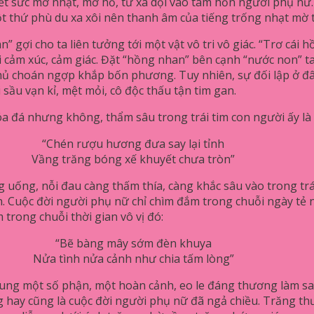
ết sức mờ nhạt, mơ hồ, từ xa dội vào tâm hồn người phụ nữ
 thứ phù du xa xôi nên thanh âm của tiếng trống nhạt mờ 
gợi cho ta liên tưởng tới một vật vô tri vô giác. “Trơ cái h
 cảm xúc, cảm giác. Đặt “hồng nhan” bên cạnh “nước non” t
phủ choán ngợp khắp bốn phương. Tuy nhiên, sự đối lập ở
 sầu vạn kỉ, mệt mỏi, cô độc thấu tận tim gan.
 đá nhưng không, thẩm sâu trong trái tim con người ấy là
“Chén rượu hương đưa say lại tỉnh
Vầng trăng bóng xế khuyết chưa tròn”
uống, nỗi đau càng thấm thía, càng khắc sâu vào trong trái 
àn. Cuộc đời người phụ nữ chỉ chìm đắm trong chuỗi ngày tẻ 
rong chuỗi thời gian vô vị đó:
“Bẽ bàng mây sớm đèn khuya
Nửa tình nửa cảnh như chia tấm lòng”
ung một số phận, một hoàn cảnh, eo le đáng thương làm sao
 hay cũng là cuộc đời người phụ nữ đã ngả chiều. Trăng thư