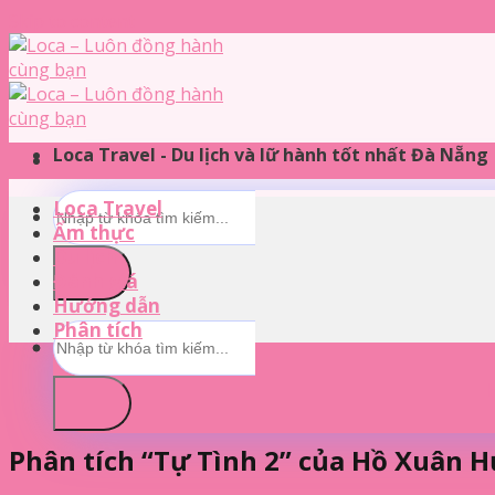
Skip to content
Loca Travel - Du lịch và lữ hành tốt nhất Đà Nẵng
Loca Travel
Ẩm thực
Du lịch
Đánh giá
Hướng dẫn
Phân tích
Phân tích “Tự Tình 2” của Hồ Xuân 