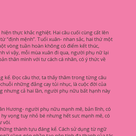
ện thực khắc nghiệt. Hai câu cuối cùng cất lên
từ “định mệnh”. Tuổi xuân- nhan sắc, hai thứ một
g một vòng tuần hoàn không có điểm kết thúc,
nh vì vậy, mỗi mùa xuân đi qua, người phụ nữ lại
bản thân mình với tư cách cá nhân, có ý thức về
ng kể. Đọc câu thơ, ta thấy thâm trong từng câu
huỗi những đắng cay tủi nhục, là cuộc đời của
g nhưng cả hai lần, người phụ nữu bất hạnh này
Xuân Hương- người phụ nữu mạnh mẽ, bản lĩnh, có
ia hy vọng tuy nhỏ bé nhưng hết sưc mạnh mẽ, có
 vôi.
những thành tựu đáng kể. Cách sử dụng từ ngữ
 ngữ cũng góp phần tạo nên tính đa thanh của tác