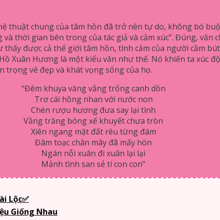
ghệ thuật chung của tâm hồn đã trở nên tự do, không bó buộ
g và thời gian bên trong của tác giả và cảm xúc”. Đúng, văn 
ư thấy được cả thế giới tâm hồn, tình cảm của người cầm bút,
 Hồ Xuân Hương là một kiểu văn như thế. Nó khiến ta xúc 
n trọng vẻ đẹp và khát vọng sống của họ.
“Đêm khuya văng vẳng trống canh dồn
Trơ cái hồng nhan với nước non
Chén rượu hương đưa say lại tình
Vầng trăng bóng xế khuyết chưa tròn
Xiên ngang mặt đất rêu từng đám
Đâm toạc chân mây đã mấy hòn
Ngán nỗi xuân đi xuân lại lại
Mảnh tình san sẻ tí con con”
ài Lộc✅
iệu Giống Nhau